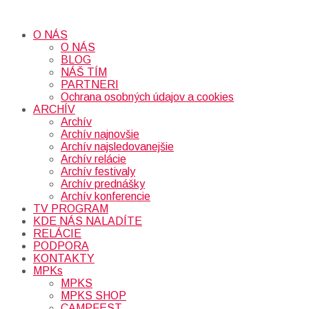
O NÁS
O NÁS
BLOG
NÁŠ TÍM
PARTNERI
Ochrana osobných údajov a cookies
ARCHÍV
Archív
Archív najnovšie
Archív najsledovanejšie
Archív relácie
Archív festivaly
Archív prednášky
Archív konferencie
TV PROGRAM
KDE NÁS NALADÍTE
RELÁCIE
PODPORA
KONTAKTY
MPKs
MPKS
MPKS SHOP
CAMPFEST