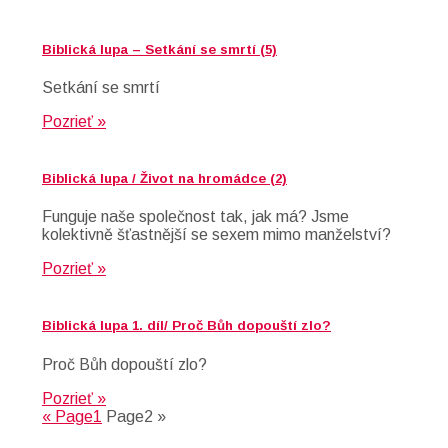
Biblická lupa – Setkání se smrtí (5)
Setkání se smrtí
Pozrieť »
Biblická lupa / Život na hromádce (2)
Funguje naše společnost tak, jak má? Jsme
kolektivně šťastnější se sexem mimo manželství?
Pozrieť »
Biblická lupa 1. díl/ Proč Bůh dopouští zlo?
Proč Bůh dopouští zlo?
Pozrieť »
«
Page
1
Page
2
»