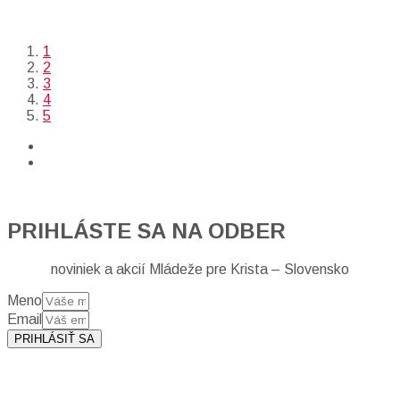
1
2
3
4
5
PRIHLÁSTE SA NA ODBER
noviniek a akcií Mládeže pre Krista – Slovensko
Meno
Email
PRIHLÁSIŤ SA
Prihlásením sa na odber, súhlasíte so spracovaním osobných
údajov (emailová adresa).
Viac
INFO.