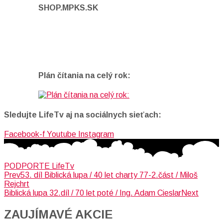
SHOP.MPKS.SK
Plán čítania na celý rok:
Sledujte LifeTv aj na sociálnych sieťach:
Facebook-f
Youtube
Instagram
PODPORTE LifeTv
Prev
53. díl Biblická lupa / 40 let charty 77-2.část / Miloš
Rejchrt
Biblická lupa 32.díl / 70 let poté / Ing. Adam Cieslar
Next
ZAUJÍMAVÉ AKCIE​