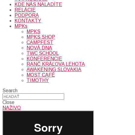
KDE NÁS NALADÍTE
RELÁCIE
PODPORA
KONTAKTY
MPKs
MPKS
MPKS SHOP
CAMPFEST
NOVÁ DNA
TWC SCHOOL
KONFERENCIE
RANČ KRÁĽOVA LEHOTA
AWAKENING SLOVAKIA
MOST CAFÉ
TIMOTHY
Search
Close
NAŽIVO