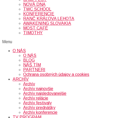
NOVÁ DNA
TWC SCHOOL
KONFERENCIE
RANČ KRÁĽOVA LEHOTA
AWAKENING SLOVAKIA
MOST CAFÉ
TIMOTHY
Menu
O NÁS
O NÁS
BLOG
NÁŠ TÍM
PARTNERI
Ochrana osobných údajov a cookies
ARCHÍV
Archív
Archív najnovšie
Archív najsledovanejšie
Archív relácie
Archív festivaly
Archív prednášky
Archív konferencie
TV PROGRAM