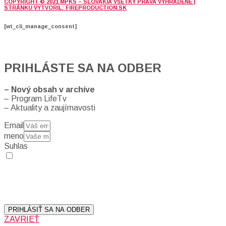
COPYRIGHT © 2021 MPKS – SLOVAKIA VŠETKY PRÁVA VYHRADENÉ |
STRÁNKU VYTVORIL: FIREPRODUCTION.SK
[wt_cli_manage_consent]
PRIHLÁSTE SA NA ODBER
– Nový obsah v archíve
– Program LifeTv
– Aktuality a zaujímavosti
Email
meno
Suhlas
Prihlásením sa na odber, súhlasíte so spracovaním osobných
údajov (emailová adresa).
Vaše súkromie berieme vážne.
Viac informácií:
Ochrana osobných údajov.
PRIHLÁSIŤ SA NA ODBER
ZAVRIEŤ