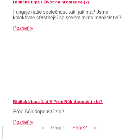
Biblická lupa / Život na hromádce (2)
Funguje naše společnost tak, jak má? Jsme
kolektivně šťastnější se sexem mimo manželství?
Pozrieť »
Biblická lupa 1. díl/ Proč Bůh dopouští zlo?
Proč Bůh dopouští zlo?
Pozrieť »
«
Page
1
Page
2
»