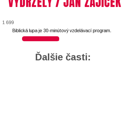
VYDRŽELY / JAN ZAJÍČEK
1 699
Biblická lupa je 30-minútový vzdelávací program.
Späť do archívu
Ďalšie časti: