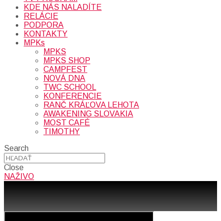
KDE NÁS NALADÍTE
RELÁCIE
PODPORA
KONTAKTY
MPKs
MPKS
MPKS SHOP
CAMPFEST
NOVÁ DNA
TWC SCHOOL
KONFERENCIE
RANČ KRÁĽOVA LEHOTA
AWAKENING SLOVAKIA
MOST CAFÉ
TIMOTHY
Search
Close
NAŽIVO