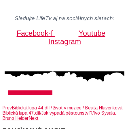
Sledujte LifeTv aj na sociálnych sieťach:
Facebook-f
Youtube
Instagram
PODPORTE LifeTv
Prev
Biblická lupa 44.díl / život v muzice / Beata Hlavenková
Biblická lupa 47.díl/Jak vypadá pěstounství?/Ivo Sysala,
Bruno Heider
Next