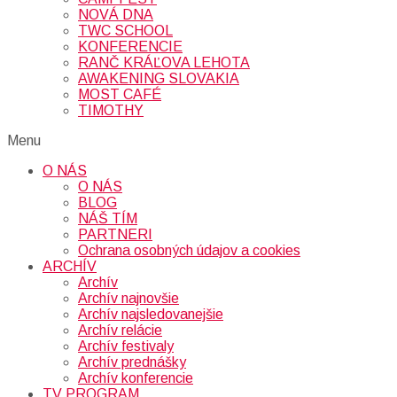
NOVÁ DNA
TWC SCHOOL
KONFERENCIE
RANČ KRÁĽOVA LEHOTA
AWAKENING SLOVAKIA
MOST CAFÉ
TIMOTHY
Menu
O NÁS
O NÁS
BLOG
NÁŠ TÍM
PARTNERI
Ochrana osobných údajov a cookies
ARCHÍV
Archív
Archív najnovšie
Archív najsledovanejšie
Archív relácie
Archív festivaly
Archív prednášky
Archív konferencie
TV PROGRAM