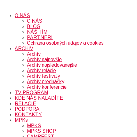
O NÁS
O NÁS
BLOG
NÁŠ TÍM
PARTNERI
Ochrana osobných údajov a cookies
ARCHÍV
Archív
Archív najnovšie
Archív najsledovanejšie
Archív relácie
Archív festivaly
Archív prednášky
Archív konferencie
TV PROGRAM
KDE NÁS NALADÍTE
RELÁCIE
PODPORA
KONTAKTY
MPKs
MPKS
MPKS SHOP
CAMPFEST