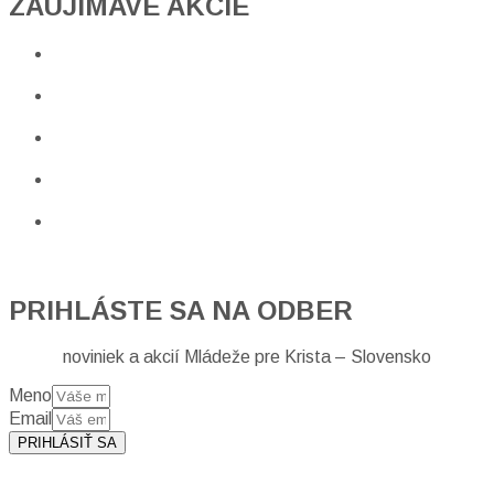
ZAUJÍMAVÉ AKCIE​
PRIHLÁSTE SA NA ODBER
noviniek a akcií Mládeže pre Krista – Slovensko
Meno
Email
PRIHLÁSIŤ SA
Prihlásením sa na odber, súhlasíte so spracovaním osobných