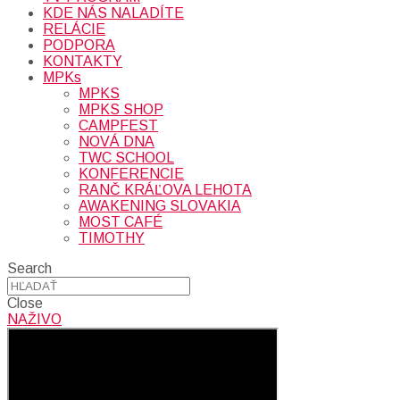
KDE NÁS NALADÍTE
RELÁCIE
PODPORA
KONTAKTY
MPKs
MPKS
MPKS SHOP
CAMPFEST
NOVÁ DNA
TWC SCHOOL
KONFERENCIE
RANČ KRÁĽOVA LEHOTA
AWAKENING SLOVAKIA
MOST CAFÉ
TIMOTHY
Search
Close
NAŽIVO