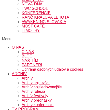
NOVÁ DNA
TWC SCHOOL
KONFERENCIE
RANČ KRÁĽOVA LEHOTA
AWAKENING SLOVAKIA
MOST CAFÉ
TIMOTHY
Menu
O NÁS
O NÁS
BLOG
NÁŠ TÍM
PARTNERI
Ochrana osobných údajov a cookies
ARCHÍV
Archív
Archív najnovšie
Archív najsledovanejšie
Archív relácie
Archív festivaly
Archív prednášky
Archív konferencie
TV PROGRAM