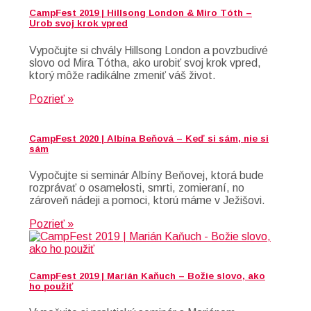
CampFest 2019 | Hillsong London & Miro Tóth –
Urob svoj krok vpred
Vypočujte si chvály Hillsong London a povzbudivé
slovo od Mira Tótha, ako urobiť svoj krok vpred,
ktorý môže radikálne zmeniť váš život.
Pozrieť »
CampFest 2020 | Albína Beňová – Keď si sám, nie si
sám
Vypočujte si seminár Albíny Beňovej, ktorá bude
rozprávať o osamelosti, smrti, zomieraní, no
zároveň nádeji a pomoci, ktorú máme v Ježišovi.
Pozrieť »
CampFest 2019 | Marián Kaňuch – Božie slovo, ako
ho použiť