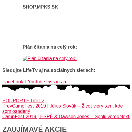
SHOP.MPKS.SK
Plán čítania na celý rok:
Sledujte LifeTv aj na sociálnych sieťach:
Facebook-f
Youtube
Instagram
PODPORTE LifeTv
Prev
CampFest 2019 | Július Slovák – Život viery tam, kde
som osadený
CampFest 2019 | ESPÉ & Dawson Jones – Spolu vpred
Next
ZAUJÍMAVÉ AKCIE​