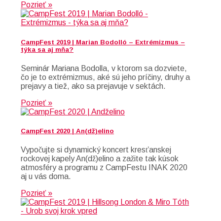
Pozrieť »
CampFest 2019 | Marian Bodolló – Extrémizmus –
týka sa aj mňa?
Seminár Mariana Bodolla, v ktorom sa dozviete,
čo je to extrémizmus, aké sú jeho príčiny, druhy a
prejavy a tiež, ako sa prejavuje v sektách.
Pozrieť »
CampFest 2020 | An(dž)elino
Vypočujte si dynamický koncert kresťanskej
rockovej kapely An(dž)elino a zažite tak kúsok
atmosféry a programu z CampFestu INAK 2020
aj u vás doma.
Pozrieť »