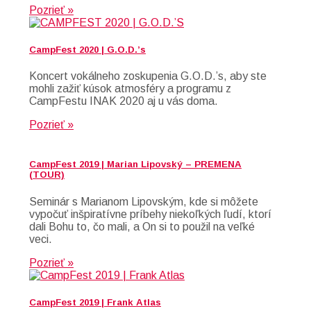
Pozrieť »
CampFest 2020 | G.O.D.’s
Koncert vokálneho zoskupenia G.O.D.’s, aby ste
mohli zažiť kúsok atmosféry a programu z
CampFestu INAK 2020 aj u vás doma.
Pozrieť »
CampFest 2019 | Marian Lipovský – PREMENA
(TOUR)
Seminár s Marianom Lipovským, kde si môžete
vypočuť inšpiratívne príbehy niekoľkých ľudí, ktorí
dali Bohu to, čo mali, a On si to použil na veľké
veci.
Pozrieť »
CampFest 2019 | Frank Atlas