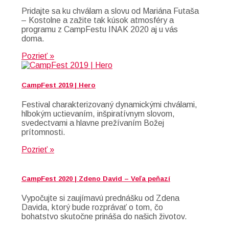
Pridajte sa ku chválam a slovu od Mariána Futaša
– Kostolne a zažite tak kúsok atmosféry a
programu z CampFestu INAK 2020 aj u vás
doma.
Pozrieť »
CampFest 2019 | Hero
Festival charakterizovaný dynamickými chválami,
hlbokým uctievaním, inšpiratívnym slovom,
svedectvami a hlavne prežívaním Božej
prítomnosti.
Pozrieť »
CampFest 2020 | Zdeno David – Veľa peňazí
Vypočujte si zaujímavú prednášku od Zdena
Davida, ktorý bude rozprávať o tom, čo
bohatstvo skutočne prináša do našich životov.