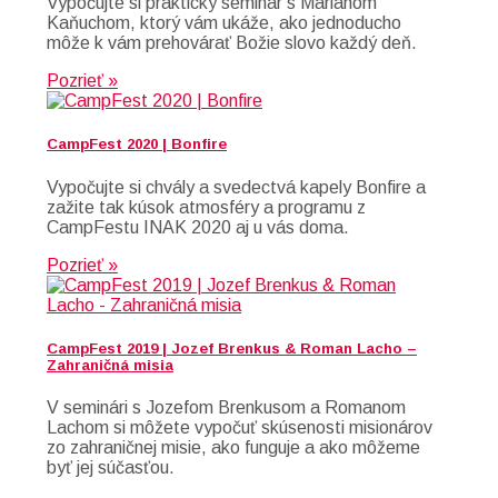
Vypočujte si praktický seminár s Mariánom
Kaňuchom, ktorý vám ukáže, ako jednoducho
môže k vám prehovárať Božie slovo každý deň.
Pozrieť »
CampFest 2020 | Bonfire
Vypočujte si chvály a svedectvá kapely Bonfire a
zažite tak kúsok atmosféry a programu z
CampFestu INAK 2020 aj u vás doma.
Pozrieť »
CampFest 2019 | Jozef Brenkus & Roman Lacho –
Zahraničná misia
V seminári s Jozefom Brenkusom a Romanom
Lachom si môžete vypočuť skúsenosti misionárov
zo zahraničnej misie, ako funguje a ako môžeme
byť jej súčasťou.