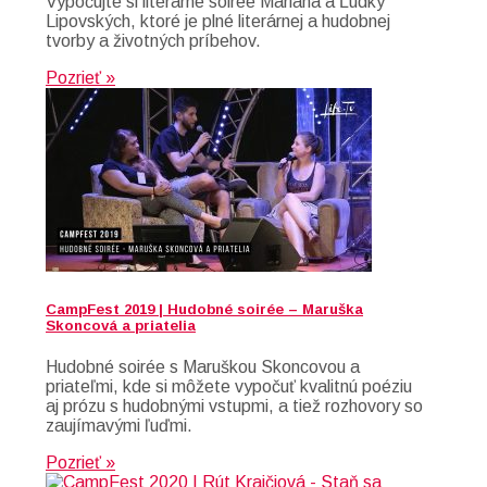
Vypočujte si literárne soirée Mariana a Ľudky
Lipovských, ktoré je plné literárnej a hudobnej
tvorby a životných príbehov.
Pozrieť »
CampFest 2019 | Hudobné soirée – Maruška
Skoncová a priatelia
Hudobné soirée s Maruškou Skoncovou a
priateľmi, kde si môžete vypočuť kvalitnú poéziu
aj prózu s hudobnými vstupmi, a tiež rozhovory so
zaujímavými ľuďmi.
Pozrieť »