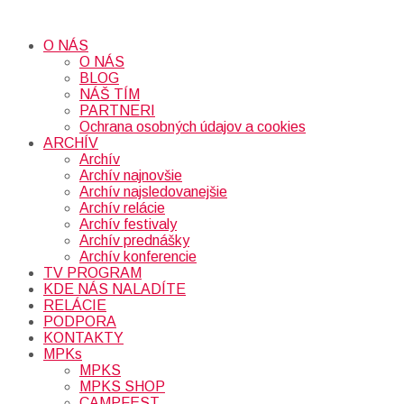
O NÁS
O NÁS
BLOG
NÁŠ TÍM
PARTNERI
Ochrana osobných údajov a cookies
ARCHÍV
Archív
Archív najnovšie
Archív najsledovanejšie
Archív relácie
Archív festivaly
Archív prednášky
Archív konferencie
TV PROGRAM
KDE NÁS NALADÍTE
RELÁCIE
PODPORA
KONTAKTY
MPKs
MPKS
MPKS SHOP
CAMPFEST