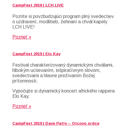
CampFest 2019 | LCH LIVE
Pozrite si povzbudzujúci program plný svedectiev
o uzdravení, modlitieb, žehnaní a chvál kapely
LCH LIVE!
Pozrieť »
CampFest 2019 | Elo Kay
Festival charakterizovaný dynamickými chválami,
hlbokým uctievaním, inšpiratívnym slovom,
svedectvami a hlavne prežívaním Božej
prítomnosti.
Vypočujte si dynamický koncert afrického rappera
Elo Kay.
Pozrieť »
CampFest 2019 | Dave Patty – Otcovo srdce