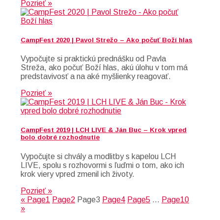
Pozrieť »
CampFest 2020 | Pavol Strežo – Ako počuť Boží hlas
Vypočujte si praktickú prednášku od Pavla
Streža, ako počuť Boží hlas, akú úlohu v tom má
predstavivosť a na aké myšlienky reagovať.
Pozrieť »
CampFest 2019 | LCH LIVE & Ján Buc – Krok vpred
bolo dobré rozhodnutie
Vypočujte si chvály a modlitby s kapelou LCH
LIVE, spolu s rozhovormi s ľuďmi o tom, ako ich
krok viery vpred zmenil ich životy.
Pozrieť »
«
Page
1
Page
2
Page
3
Page
4
Page
5
…
Page
10
»