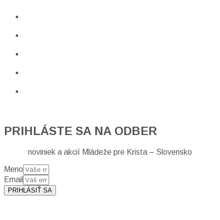
PRIHLÁSTE SA NA ODBER
noviniek a akcií Mládeže pre Krista – Slovensko
Meno
Email
PRIHLÁSIŤ SA
Prihlásením sa na odber, súhlasíte so spracovaním osobných
údajov (emailová adresa).
Viac
INFO.