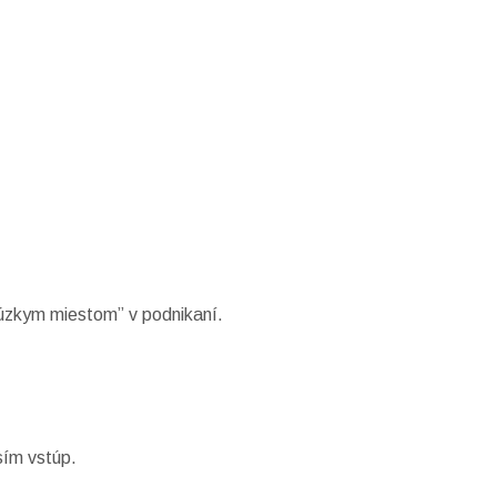
 “úzkym miestom” v podnikaní.
sím vstúp.