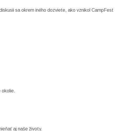
skusii sa okrem iného dozviete, ako vznikol CampFest
 okolie.
ieňať aj naše životy.