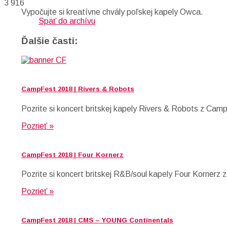
3 916
Vypočujte si kreatívne chvály poľskej kapely Owca.
Späť do archívu
Ďalšie časti:
CampFest 2018 | Rivers & Robots
Pozrite si koncert britskej kapely Rivers & Robots z Cam
Pozrieť »
CampFest 2018 | Four Kornerz
Pozrite si koncert britskej R&B/soul kapely Four Korner
Pozrieť »
CampFest 2018 | CMS – YOUNG Continentals