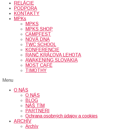
RELÁCIE
PODPORA
KONTAKTY
MPKs
MPKS
MPKS SHOP
CAMPFEST
NOVÁ DNA
TWC SCHOOL
KONFERENCIE
RANČ KRÁĽOVA LEHOTA
AWAKENING SLOVAKIA
MOST CAFÉ
TIMOTHY
Menu
O NÁS
O NÁS
BLOG
NÁŠ TÍM
PARTNERI
Ochrana osobných údajov a cookies
ARCHÍV
Archív