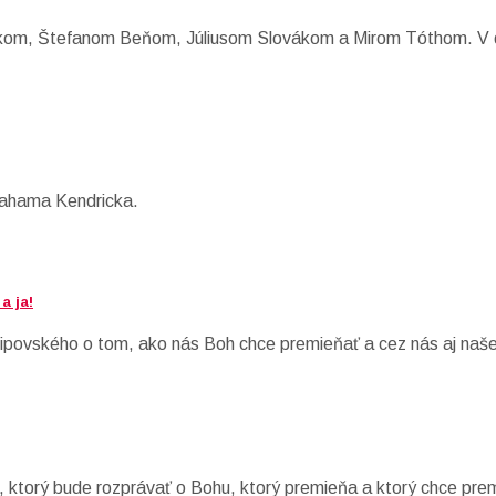
ákom, Štefanom Beňom, Júliusom Slovákom a Mirom Tóthom. V di
rahama Kendricka.
a ja!
povského o tom, ako nás Boh chce premieňať a cez nás aj naše
 ktorý bude rozprávať o Bohu, ktorý premieňa a ktorý chce prem