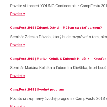
Pozrite si koncert YOUNG Continentals z CampFestu 2018,
Pozrieť »
CampFest 2018 | Zdenek Dávid – Môžem sa stať darcom?
Seminár Zdenka Dávida, ktorý bude rozprávať o tom, ako
Pozrieť »
CampFest 2018 | Marián Kolník & Ľubomír Klieštik – Kresťan
Seminár Mariána Kolníka a Ľubomíra Klieštika, ktorí budú 
Pozrieť »
CampFest 2018 | Úvodný program
Pozrite si zaujímavý úvodný program z CampFestu 2018 s
Pozrieť »