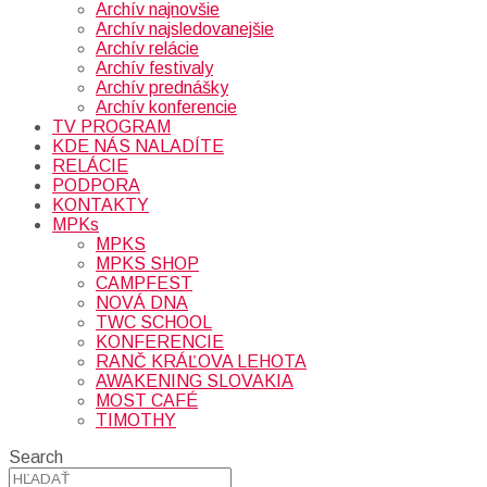
Archív najnovšie
Archív najsledovanejšie
Archív relácie
Archív festivaly
Archív prednášky
Archív konferencie
TV PROGRAM
KDE NÁS NALADÍTE
RELÁCIE
PODPORA
KONTAKTY
MPKs
MPKS
MPKS SHOP
CAMPFEST
NOVÁ DNA
TWC SCHOOL
KONFERENCIE
RANČ KRÁĽOVA LEHOTA
AWAKENING SLOVAKIA
MOST CAFÉ
TIMOTHY
Search