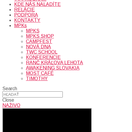
KDE NÁS NALADÍTE
RELÁCIE
PODPORA
KONTAKTY
MPKs
MPKS
MPKS SHOP
CAMPFEST
NOVÁ DNA
TWC SCHOOL
KONFERENCIE
RANČ KRÁĽOVA LEHOTA
AWAKENING SLOVAKIA
MOST CAFÉ
TIMOTHY
Search
Close
NAŽIVO