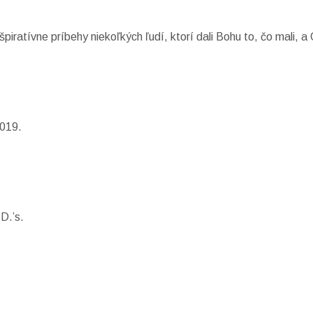
atívne príbehy niekoľkých ľudí, ktorí dali Bohu to, čo mali, a O
2019.
D.’s.