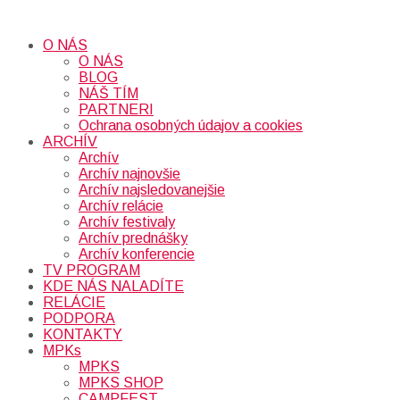
O NÁS
O NÁS
BLOG
NÁŠ TÍM
PARTNERI
Ochrana osobných údajov a cookies
ARCHÍV
Archív
Archív najnovšie
Archív najsledovanejšie
Archív relácie
Archív festivaly
Archív prednášky
Archív konferencie
TV PROGRAM
KDE NÁS NALADÍTE
RELÁCIE
PODPORA
KONTAKTY
MPKs
MPKS
MPKS SHOP
CAMPFEST