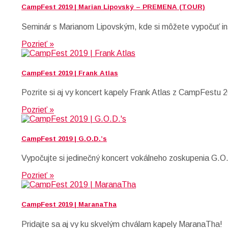
CampFest 2019 | Marian Lipovský – PREMENA (TOUR)
Seminár s Marianom Lipovským, kde si môžete vypočuť inšpir
Pozrieť »
CampFest 2019 | Frank Atlas
Pozrite si aj vy koncert kapely Frank Atlas z CampFestu 
Pozrieť »
CampFest 2019 | G.O.D.’s
Vypočujte si jedinečný koncert vokálneho zoskupenia G.O.
Pozrieť »
CampFest 2019 | MaranaTha
Pridajte sa aj vy ku skvelým chválam kapely MaranaTha!