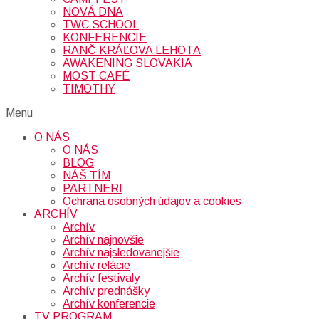
NOVÁ DNA
TWC SCHOOL
KONFERENCIE
RANČ KRÁĽOVA LEHOTA
AWAKENING SLOVAKIA
MOST CAFÉ
TIMOTHY
Menu
O NÁS
O NÁS
BLOG
NÁŠ TÍM
PARTNERI
Ochrana osobných údajov a cookies
ARCHÍV
Archív
Archív najnovšie
Archív najsledovanejšie
Archív relácie
Archív festivaly
Archív prednášky
Archív konferencie
TV PROGRAM