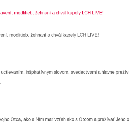
vení, modlitieb, žehnaní a chvál kapely LCH LIVE!
 uctievaním, inšpiratívnym slovom, svedectvami a hlavne prežív
.
ojho Otca, ako s Ním mať vzťah ako s Otcom a prežívať Jeho o