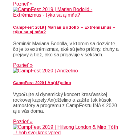
Pozrieť »
CampFest 2019 | Marian Bodolló – Extrémizmus –
týka sa aj mňa?
Seminár Mariana Bodolla, v ktorom sa dozviete,
čo je to extrémizmus, aké sú jeho príčiny, druhy a
prejavy a tiež, ako sa prejavuje v sektách.
Pozrieť »
CampFest 2020 | An(dž)elino
Vypočujte si dynamický koncert kresťanskej
rockovej kapely An(dž)elino a zažite tak kúsok
atmosféry a programu z CampFestu INAK 2020
aj u vás doma.
Pozrieť »