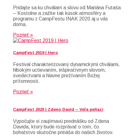
Pridajte sa ku chválam a slovu od Mariána Futaša
– Kostolne a zažite tak kúsok atmosféry a
programu z CampFestu INAK 2020 aj u vás
doma.
Pozrieť »
CampFest 2019 | Hero
Festival charakterizovaný dynamickými chválami,
hlbokým uctievaním, inšpiratívnym slovom,
svedectvami a hlavne prežívaním Božej
prítomnosti.
Pozrieť »
CampFest 2020 | Zdeno David – Veľa peňazí
Vypočujte si zaujímavú prednášku od Zdena
Davida, ktorý bude rozprávať o tom, čo
bohatstvo skutočne prináša do našich životov.