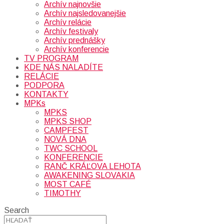
Archív najnovšie
Archív najsledovanejšie
Archív relácie
Archív festivaly
Archív prednášky
Archív konferencie
TV PROGRAM
KDE NÁS NALADÍTE
RELÁCIE
PODPORA
KONTAKTY
MPKs
MPKS
MPKS SHOP
CAMPFEST
NOVÁ DNA
TWC SCHOOL
KONFERENCIE
RANČ KRÁĽOVA LEHOTA
AWAKENING SLOVAKIA
MOST CAFÉ
TIMOTHY
Search