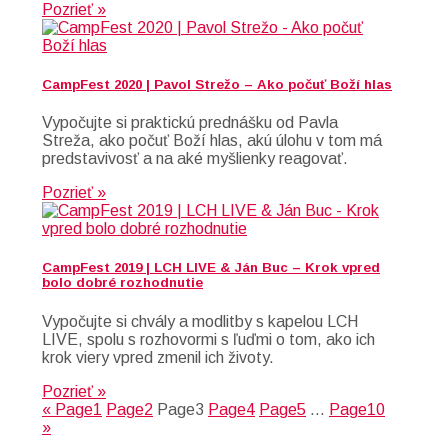
Pozrieť »
CampFest 2020 | Pavol Strežo – Ako počuť Boží hlas
Vypočujte si praktickú prednášku od Pavla
Streža, ako počuť Boží hlas, akú úlohu v tom má
predstavivosť a na aké myšlienky reagovať.
Pozrieť »
CampFest 2019 | LCH LIVE & Ján Buc – Krok vpred
bolo dobré rozhodnutie
Vypočujte si chvály a modlitby s kapelou LCH
LIVE, spolu s rozhovormi s ľuďmi o tom, ako ich
krok viery vpred zmenil ich životy.
Pozrieť »
«
Page
1
Page
2
Page
3
Page
4
Page
5
…
Page
10
»