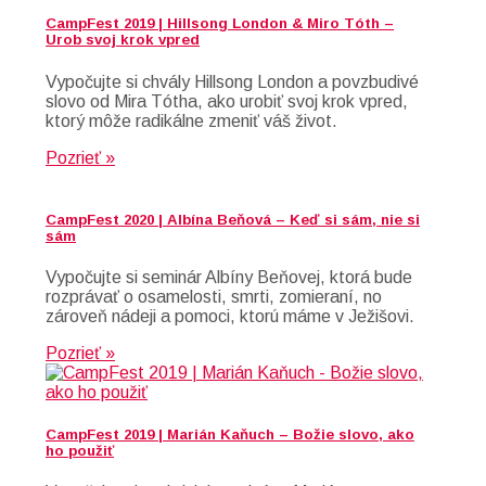
CampFest 2019 | Hillsong London & Miro Tóth –
Urob svoj krok vpred
Vypočujte si chvály Hillsong London a povzbudivé
slovo od Mira Tótha, ako urobiť svoj krok vpred,
ktorý môže radikálne zmeniť váš život.
Pozrieť »
CampFest 2020 | Albína Beňová – Keď si sám, nie si
sám
Vypočujte si seminár Albíny Beňovej, ktorá bude
rozprávať o osamelosti, smrti, zomieraní, no
zároveň nádeji a pomoci, ktorú máme v Ježišovi.
Pozrieť »
CampFest 2019 | Marián Kaňuch – Božie slovo, ako
ho použiť