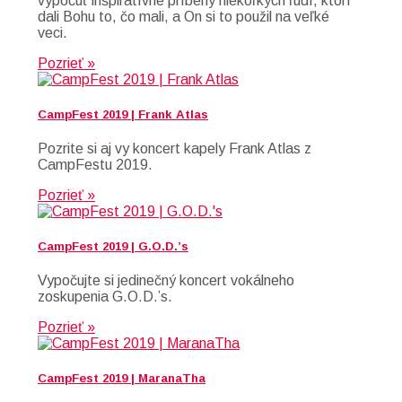
vypočuť inšpiratívne príbehy niekoľkých ľudí, ktorí
dali Bohu to, čo mali, a On si to použil na veľké
veci.
Pozrieť »
CampFest 2019 | Frank Atlas
Pozrite si aj vy koncert kapely Frank Atlas z
CampFestu 2019.
Pozrieť »
CampFest 2019 | G.O.D.’s
Vypočujte si jedinečný koncert vokálneho
zoskupenia G.O.D.’s.
Pozrieť »
CampFest 2019 | MaranaTha