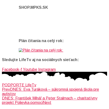
SHOP.MPKS.SK
Plán čítania na celý rok:
Sledujte LifeTv aj na sociálnych sieťach:
Facebook-f
Youtube
Instagram
PODPORTE LifeTv
Prev
DNES: Eva Turáková – súkromná spojená škola pre
autistov
DNES: František Miháľ a Peter Stalmach – charitatívny
projekt Polievka pomoci
Next