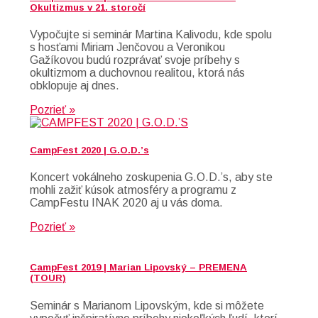
Okultizmus v 21. storočí
Vypočujte si seminár Martina Kalivodu, kde spolu
s hosťami Miriam Jenčovou a Veronikou
Gažíkovou budú rozprávať svoje príbehy s
okultizmom a duchovnou realitou, ktorá nás
obklopuje aj dnes.
Pozrieť »
CampFest 2020 | G.O.D.’s
Koncert vokálneho zoskupenia G.O.D.’s, aby ste
mohli zažiť kúsok atmosféry a programu z
CampFestu INAK 2020 aj u vás doma.
Pozrieť »
CampFest 2019 | Marian Lipovský – PREMENA
(TOUR)
Seminár s Marianom Lipovským, kde si môžete