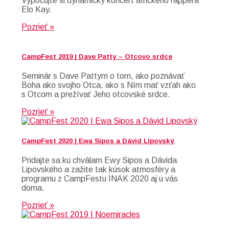
Vypočujte si dynamický koncert afrického rappera
Elo Kay.
Pozrieť »
CampFest 2019 | Dave Patty – Otcovo srdce
Seminár s Dave Pattym o tom, ako poznávať
Boha ako svojho Otca, ako s Ním mať vzťah ako
s Otcom a prežívať Jeho otcovské srdce.
Pozrieť »
CampFest 2020 | Ewa Sipos a Dávid Lipovský
Pridajte sa ku chválam Ewy Sipos a Dávida
Lipovského a zažite tak kúsok atmosféry a
programu z CampFestu INAK 2020 aj u vás
doma.
Pozrieť »