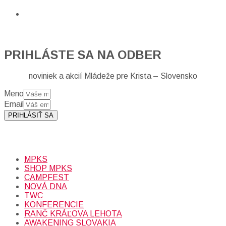
PRIHLÁSTE SA NA ODBER
noviniek a akcií Mládeže pre Krista – Slovensko
Meno
Email
PRIHLÁSIŤ SA
Prihlásením sa na odber, súhlasíte so spracovaním osobných
údajov (emailová adresa).
Viac
INFO.
MPKS
SHOP MPKS
CAMPFEST
NOVÁ DNA
TWC
KONFERENCIE
RANČ KRÁĽOVA LEHOTA
AWAKENING SLOVAKIA