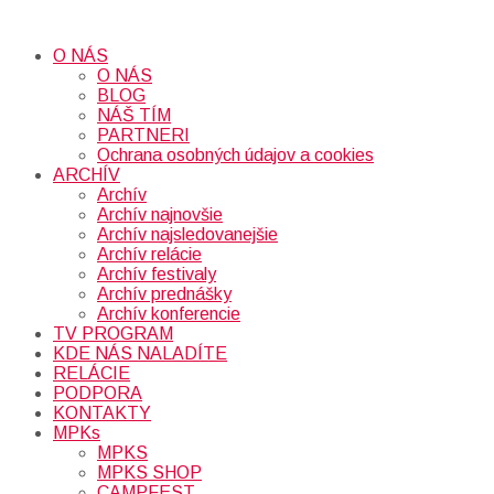
O NÁS
O NÁS
BLOG
NÁŠ TÍM
PARTNERI
Ochrana osobných údajov a cookies
ARCHÍV
Archív
Archív najnovšie
Archív najsledovanejšie
Archív relácie
Archív festivaly
Archív prednášky
Archív konferencie
TV PROGRAM
KDE NÁS NALADÍTE
RELÁCIE
PODPORA
KONTAKTY
MPKs
MPKS
MPKS SHOP
CAMPFEST