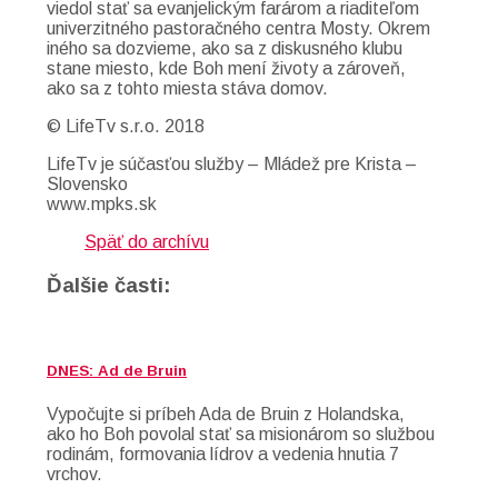
viedol stať sa evanjelickým farárom a riaditeľom
univerzitného pastoračného centra Mosty. Okrem
iného sa dozvieme, ako sa z diskusného klubu
stane miesto, kde Boh mení životy a zároveň,
ako sa z tohto miesta stáva domov.
© LifeTv s.r.o. 2018
LifeTv je súčasťou služby – Mládež pre Krista –
Slovensko
www.mpks.sk
Späť do archívu
Ďalšie časti:
DNES: Ad de Bruin
Vypočujte si príbeh Ada de Bruin z Holandska,
ako ho Boh povolal stať sa misionárom so službou
rodinám, formovania lídrov a vedenia hnutia 7
vrchov.