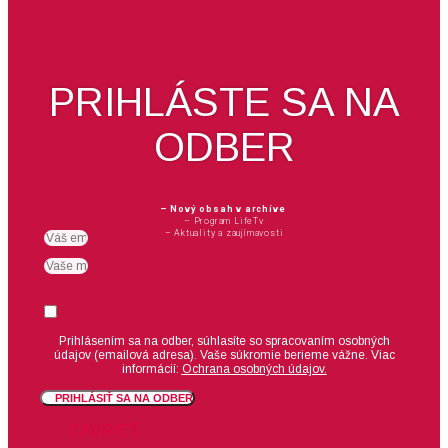
PRIHLÁSTE SA NA
ODBER
– Nový obsah v archíve
– Program LifeTv
– Aktuality a zaujímavosti
Email
meno
Suhlas
Prihlásením sa na odber, súhlasíte so spracovaním osobných
údajov (emailová adresa).
Vaše súkromie berieme vážne. Viac
informácií:
Ochrana osobných údajov.
PRIHLÁSIŤ SA NA ODBER
ZAVRIEŤ