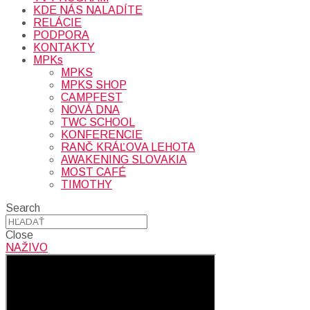
KDE NÁS NALADÍTE
RELÁCIE
PODPORA
KONTAKTY
MPKs
MPKS
MPKS SHOP
CAMPFEST
NOVÁ DNA
TWC SCHOOL
KONFERENCIE
RANČ KRÁĽOVA LEHOTA
AWAKENING SLOVAKIA
MOST CAFÉ
TIMOTHY
Search
Close
NAŽIVO