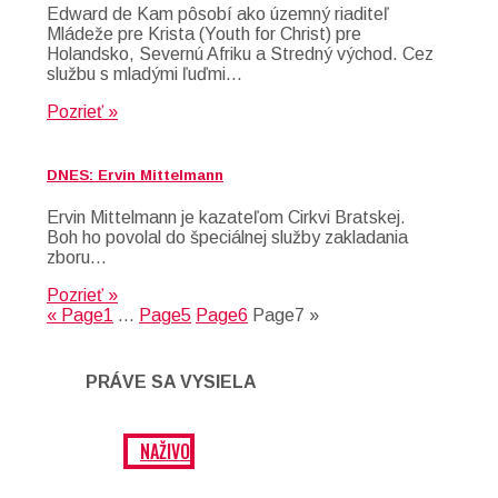
Edward de Kam pôsobí ako územný riaditeľ
Mládeže pre Krista (Youth for Christ) pre
Holandsko, Severnú Afriku a Stredný východ. Cez
službu s mladými ľuďmi…
Pozrieť »
DNES: Ervin Mittelmann
Ervin Mittelmann je kazateľom Cirkvi Bratskej.
Boh ho povolal do špeciálnej služby zakladania
zboru…
Pozrieť »
«
Page
1
…
Page
5
Page
6
Page
7
»
PRÁVE SA VYSIELA
NAŽIVO