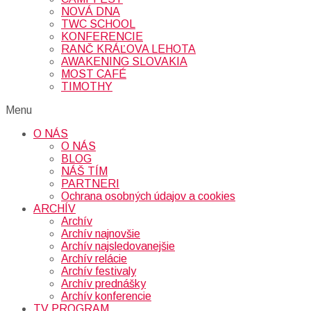
NOVÁ DNA
TWC SCHOOL
KONFERENCIE
RANČ KRÁĽOVA LEHOTA
AWAKENING SLOVAKIA
MOST CAFÉ
TIMOTHY
Menu
O NÁS
O NÁS
BLOG
NÁŠ TÍM
PARTNERI
Ochrana osobných údajov a cookies
ARCHÍV
Archív
Archív najnovšie
Archív najsledovanejšie
Archív relácie
Archív festivaly
Archív prednášky
Archív konferencie
TV PROGRAM