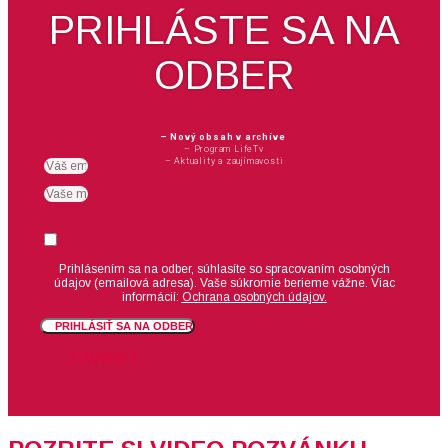
PRIHLÁSTE SA NA
ODBER
– Nový obsah v archíve
– Program LifeTv
– Aktuality a zaujímavosti
Email
meno
Suhlas
Prihlásením sa na odber, súhlasíte so spracovaním osobných
údajov (emailová adresa).
Vaše súkromie berieme vážne. Viac
informácií:
Ochrana osobných údajov.
PRIHLÁSIŤ SA NA ODBER
ZAVRIEŤ