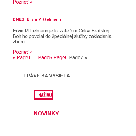
Pozrieť »
DNES: Ervin Mittelmann
Ervin Mittelmann je kazateľom Cirkvi Bratskej.
Boh ho povolal do špeciálnej služby zakladania
zboru…
Pozrieť »
«
Page
1
…
Page
5
Page
6
Page
7
»
PRÁVE SA VYSIELA
NAŽIVO
NOVINKY