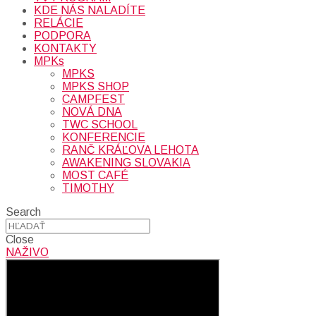
KDE NÁS NALADÍTE
RELÁCIE
PODPORA
KONTAKTY
MPKs
MPKS
MPKS SHOP
CAMPFEST
NOVÁ DNA
TWC SCHOOL
KONFERENCIE
RANČ KRÁĽOVA LEHOTA
AWAKENING SLOVAKIA
MOST CAFÉ
TIMOTHY
Search
Close
NAŽIVO