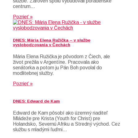
službe. Zároveň spolu vybudovali poradenské
centrum…
Pozrieť »
DNES: Mária Elena Ružička – v službe
vyslobodzovania v Čechách
Mária Elena Ružička je pôvodom z Čiech, ale
život prežila v Argentíne. Pracovala ako
senátorka a potom ju Pán Boh povolal do
modlitebnej služby.
Pozrieť »
DNES: Edward de Kam
Edward de Kam pôsobí ako územný riaditeľ
Mládeže pre Krista (Youth for Christ) pre
Holandsko, Severnú Afriku a Stredný východ. Cez
službu s mladými ľuďmi…