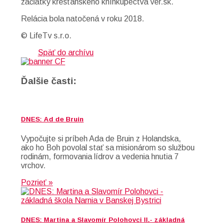
začiatky kresťanského kníhkupectva ver.sk.
Relácia bola natočená v roku 2018.
© LifeTv s.r.o.
Späť do archívu
Ďalšie časti:
DNES: Ad de Bruin
Vypočujte si príbeh Ada de Bruin z Holandska,
ako ho Boh povolal stať sa misionárom so službou
rodinám, formovania lídrov a vedenia hnutia 7
vrchov.
Pozrieť »
DNES: Martina a Slavomír Polohovci II.- základná