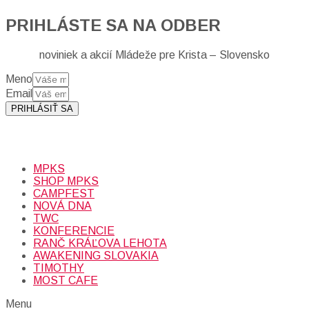
PRIHLÁSTE SA NA ODBER
noviniek a akcií Mládeže pre Krista – Slovensko
Meno
Email
PRIHLÁSIŤ SA
Prihlásením sa na odber, súhlasíte so spracovaním osobných
údajov (emailová adresa).
Viac
INFO.
MPKS
SHOP MPKS
CAMPFEST
NOVÁ DNA
TWC
KONFERENCIE
RANČ KRÁĽOVA LEHOTA
AWAKENING SLOVAKIA
TIMOTHY
MOST CAFE
Menu