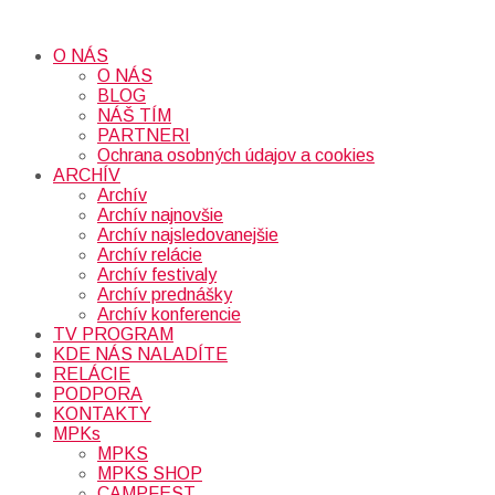
O NÁS
O NÁS
BLOG
NÁŠ TÍM
PARTNERI
Ochrana osobných údajov a cookies
ARCHÍV
Archív
Archív najnovšie
Archív najsledovanejšie
Archív relácie
Archív festivaly
Archív prednášky
Archív konferencie
TV PROGRAM
KDE NÁS NALADÍTE
RELÁCIE
PODPORA
KONTAKTY
MPKs
MPKS
MPKS SHOP
CAMPFEST