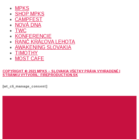
MPKS
SHOP MPKS
CAMPFEST
NOVÁ DNA
TWC
KONFERENCIE
RANČ KRÁĽOVA LEHOTA
AWAKENING SLOVAKIA
TIMOTHY
MOST CAFE
COPYRIGHT © 2021 MPKS – SLOVAKIA VŠETKY PRÁVA VYHRADENÉ |
STRÁNKU VYTVORIL: FIREPRODUCTION.SK
[wt_cli_manage_consent]