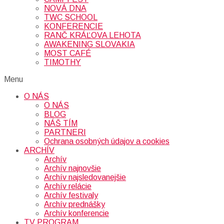
NOVÁ DNA
TWC SCHOOL
KONFERENCIE
RANČ KRÁĽOVA LEHOTA
AWAKENING SLOVAKIA
MOST CAFÉ
TIMOTHY
Menu
O NÁS
O NÁS
BLOG
NÁŠ TÍM
PARTNERI
Ochrana osobných údajov a cookies
ARCHÍV
Archív
Archív najnovšie
Archív najsledovanejšie
Archív relácie
Archív festivaly
Archív prednášky
Archív konferencie
TV PROGRAM