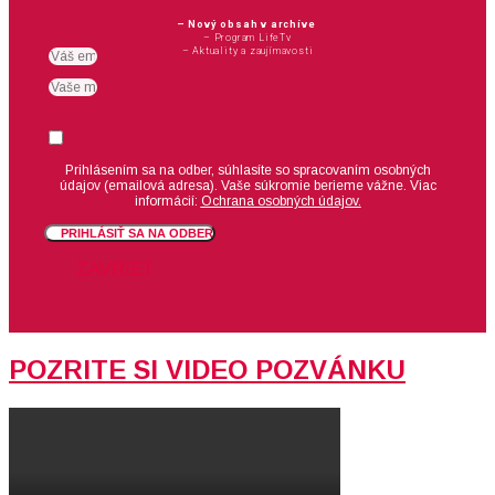
– Nový obsah v archíve
– Program LifeTv
– Aktuality a zaujímavosti
Email
meno
Suhlas
Prihlásením sa na odber, súhlasíte so spracovaním osobných
údajov (emailová adresa).
Vaše súkromie berieme vážne. Viac
informácií:
Ochrana osobných údajov.
PRIHLÁSIŤ SA NA ODBER
ZAVRIEŤ
POZRITE SI VIDEO POZVÁNKU