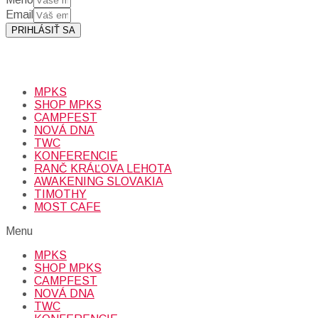
Email
PRIHLÁSIŤ SA
Prihlásením sa na odber, súhlasíte so spracovaním osobných
údajov (emailová adresa).
Viac
INFO.
MPKS
SHOP MPKS
CAMPFEST
NOVÁ DNA
TWC
KONFERENCIE
RANČ KRÁĽOVA LEHOTA
AWAKENING SLOVAKIA
TIMOTHY
MOST CAFE
Menu
MPKS
SHOP MPKS
CAMPFEST
NOVÁ DNA
TWC