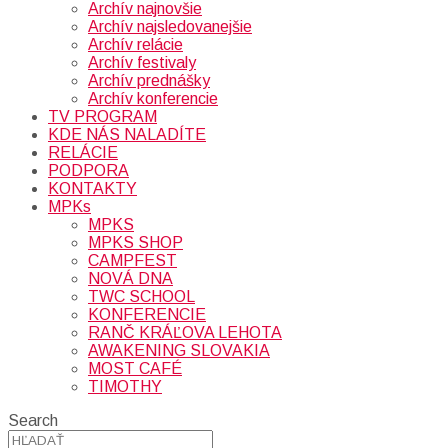
Archív najnovšie
Archív najsledovanejšie
Archív relácie
Archív festivaly
Archív prednášky
Archív konferencie
TV PROGRAM
KDE NÁS NALADÍTE
RELÁCIE
PODPORA
KONTAKTY
MPKs
MPKS
MPKS SHOP
CAMPFEST
NOVÁ DNA
TWC SCHOOL
KONFERENCIE
RANČ KRÁĽOVA LEHOTA
AWAKENING SLOVAKIA
MOST CAFÉ
TIMOTHY
Search