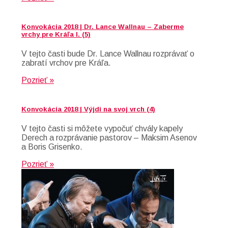
Konvokácia 2018 | Dr. Lance Wallnau – Zaberme
vrchy pre Kráľa I. (5)
V tejto časti bude Dr. Lance Wallnau rozprávať o
zabratí vrchov pre Kráľa.
Pozrieť »
Konvokácia 2018 | Výjdi na svoj vrch (4)
V tejto časti si môžete vypočuť chvály kapely
Derech a rozprávanie pastorov – Maksim Asenov
a Boris Grisenko.
Pozrieť »