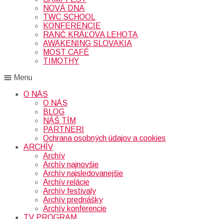
NOVÁ DNA
TWC SCHOOL
KONFERENCIE
RANČ KRÁĽOVA LEHOTA
AWAKENING SLOVAKIA
MOST CAFÉ
TIMOTHY
Menu
O NÁS
O NÁS
BLOG
NÁŠ TÍM
PARTNERI
Ochrana osobných údajov a cookies
ARCHÍV
Archív
Archív najnovšie
Archív najsledovanejšie
Archív relácie
Archív festivaly
Archív prednášky
Archív konferencie
TV PROGRAM