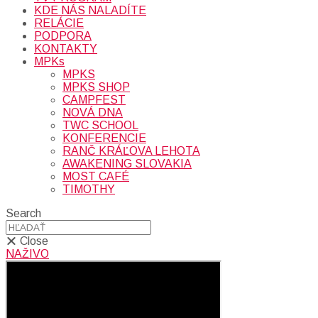
KDE NÁS NALADÍTE
RELÁCIE
PODPORA
KONTAKTY
MPKs
MPKS
MPKS SHOP
CAMPFEST
NOVÁ DNA
TWC SCHOOL
KONFERENCIE
RANČ KRÁĽOVA LEHOTA
AWAKENING SLOVAKIA
MOST CAFÉ
TIMOTHY
Search
Close
NAŽIVO