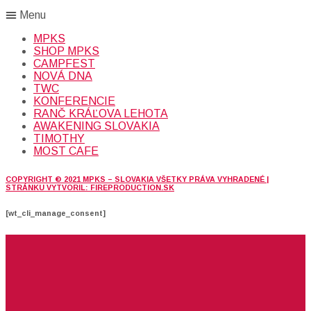
Menu
MPKS
SHOP MPKS
CAMPFEST
NOVÁ DNA
TWC
KONFERENCIE
RANČ KRÁĽOVA LEHOTA
AWAKENING SLOVAKIA
TIMOTHY
MOST CAFE
COPYRIGHT © 2021 MPKS – SLOVAKIA VŠETKY PRÁVA VYHRADENÉ |
STRÁNKU VYTVORIL: FIREPRODUCTION.SK
[wt_cli_manage_consent]