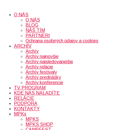
O NÁS
O NÁS
BLOG
NÁŠ TÍM
PARTNERI
Ochrana osobných údajov a cookies
ARCHÍV
Archív
Archív najnovšie
Archív najsledovanejšie
Archív relácie
Archív festivaly
Archív prednášky
Archív konferencie
TV PROGRAM
KDE NÁS NALADÍTE
RELÁCIE
PODPORA
KONTAKTY
MPKs
MPKS
MPKS SHOP
CAMPFEST