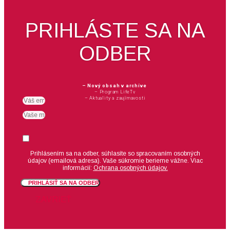
PRIHLÁSTE SA NA
ODBER
– Nový obsah v archíve
– Program LifeTv
– Aktuality a zaujímavosti
Email
meno
Suhlas
Prihlásením sa na odber, súhlasíte so spracovaním osobných
údajov (emailová adresa).
Vaše súkromie berieme vážne. Viac
informácií:
Ochrana osobných údajov.
PRIHLÁSIŤ SA NA ODBER
ZAVRIEŤ