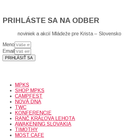
PRIHLÁSTE SA NA ODBER
noviniek a akcií Mládeže pre Krista – Slovensko
Meno
Email
PRIHLÁSIŤ SA
Prihlásením sa na odber, súhlasíte so spracovaním osobných
údajov (emailová adresa).
Viac
INFO.
MPKS
SHOP MPKS
CAMPFEST
NOVÁ DNA
TWC
KONFERENCIE
RANČ KRÁĽOVA LEHOTA
AWAKENING SLOVAKIA
TIMOTHY
MOST CAFE