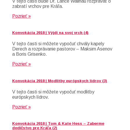
V tejto časti bude Dr. Lance Wallnau rozprávať o
zabratí vrchov pre Kráľa.
Pozrieť »
Konvokácia 2018 | Výjdi na svoj vrch (4)
V tejto časti si môžete vypočuť chvály kapely
Derech a rozprávanie pastorov – Maksim Asenov
a Boris Grisenko.
Pozrieť »
Konvokácia 2018 | Modlitby európskych lídrov (3)
V tejto časti si môžete vypočuť modlitby
európskych lídrov.
Pozrieť »
Konvokácia 2018 | Tom & Kate Hess – Zaberme
dedičstvo pre Kráľa (2)