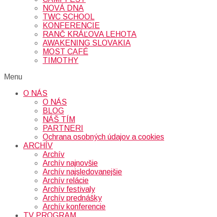
NOVÁ DNA
TWC SCHOOL
KONFERENCIE
RANČ KRÁĽOVA LEHOTA
AWAKENING SLOVAKIA
MOST CAFÉ
TIMOTHY
Menu
O NÁS
O NÁS
BLOG
NÁŠ TÍM
PARTNERI
Ochrana osobných údajov a cookies
ARCHÍV
Archív
Archív najnovšie
Archív najsledovanejšie
Archív relácie
Archív festivaly
Archív prednášky
Archív konferencie
TV PROGRAM