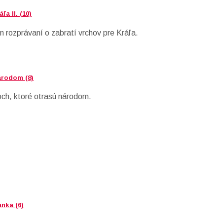
a II. (10)
m rozprávaní o zabratí vrchov pre Kráľa.
árodom (8)
čoch, ktoré otrasú národom.
nka (6)