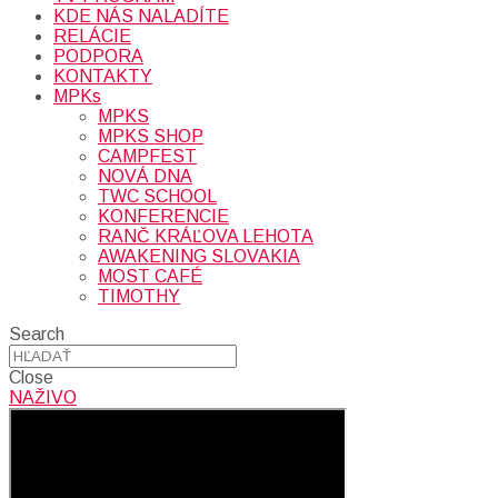
KDE NÁS NALADÍTE
RELÁCIE
PODPORA
KONTAKTY
MPKs
MPKS
MPKS SHOP
CAMPFEST
NOVÁ DNA
TWC SCHOOL
KONFERENCIE
RANČ KRÁĽOVA LEHOTA
AWAKENING SLOVAKIA
MOST CAFÉ
TIMOTHY
Search
Close
NAŽIVO