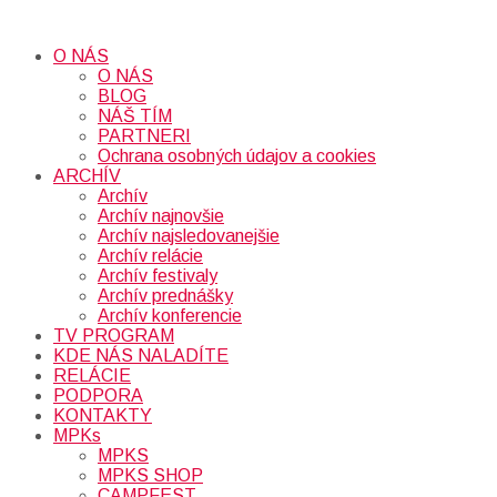
O NÁS
O NÁS
BLOG
NÁŠ TÍM
PARTNERI
Ochrana osobných údajov a cookies
ARCHÍV
Archív
Archív najnovšie
Archív najsledovanejšie
Archív relácie
Archív festivaly
Archív prednášky
Archív konferencie
TV PROGRAM
KDE NÁS NALADÍTE
RELÁCIE
PODPORA
KONTAKTY
MPKs
MPKS
MPKS SHOP
CAMPFEST