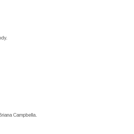
ody.
Briana Campbella.