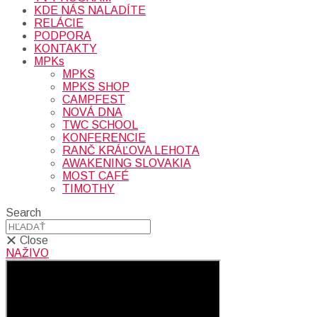
KDE NÁS NALADÍTE
RELÁCIE
PODPORA
KONTAKTY
MPKs
MPKS
MPKS SHOP
CAMPFEST
NOVÁ DNA
TWC SCHOOL
KONFERENCIE
RANČ KRÁĽOVA LEHOTA
AWAKENING SLOVAKIA
MOST CAFÉ
TIMOTHY
Search
Close
NAŽIVO