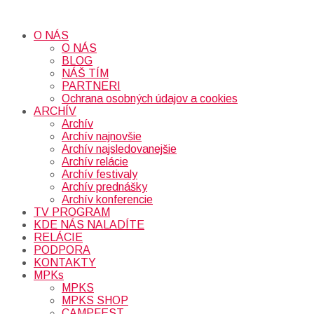
O NÁS
O NÁS
BLOG
NÁŠ TÍM
PARTNERI
Ochrana osobných údajov a cookies
ARCHÍV
Archív
Archív najnovšie
Archív najsledovanejšie
Archív relácie
Archív festivaly
Archív prednášky
Archív konferencie
TV PROGRAM
KDE NÁS NALADÍTE
RELÁCIE
PODPORA
KONTAKTY
MPKs
MPKS
MPKS SHOP
CAMPFEST