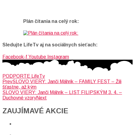
Plán čítania na celý rok:
Sledujte LifeTv aj na sociálnych sieťach:
Facebook-f
Youtube
Instagram
PODPORTE LifeTv
Prev
SLOVO VIERY: Janči Máhrik – FAMILY FEST – Žili
šťastne, až kým
SLOVO VIERY: Janči Máhrik – LIST FILIPSKÝM 3. 4. –
Duchovné vzory
Next
ZAUJÍMAVÉ AKCIE​