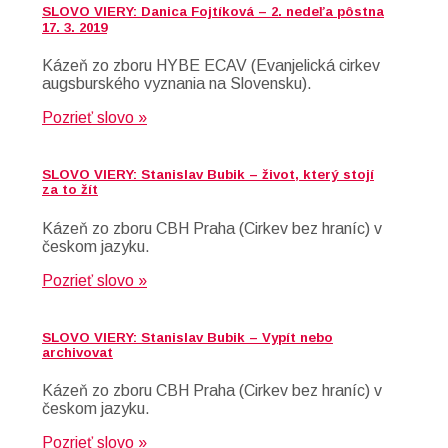
SLOVO VIERY: Danica Fojtíková – 2. nedeľa pôstna
17. 3. 2019
Kázeň zo zboru HYBE ECAV (Evanjelická cirkev
augsburského vyznania na Slovensku).
Pozrieť slovo »
SLOVO VIERY: Stanislav Bubik – život, který stojí
za to žít
Kázeň zo zboru CBH Praha (Cirkev bez hraníc) v
českom jazyku.
Pozrieť slovo »
SLOVO VIERY: Stanislav Bubik – Vypít nebo
archivovat
Kázeň zo zboru CBH Praha (Cirkev bez hraníc) v
českom jazyku.
Pozrieť slovo »