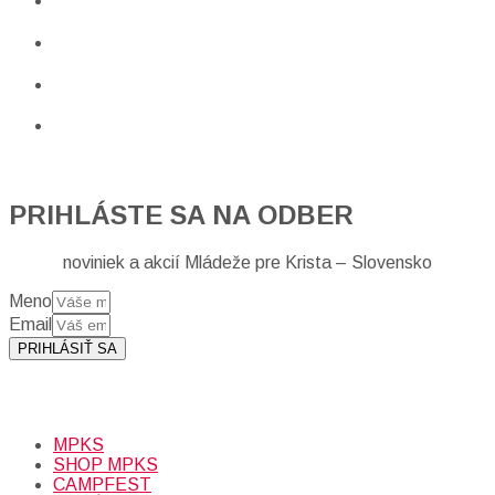
PRIHLÁSTE SA NA ODBER
noviniek a akcií Mládeže pre Krista – Slovensko
Meno
Email
PRIHLÁSIŤ SA
Prihlásením sa na odber, súhlasíte so spracovaním osobných
údajov (emailová adresa).
Viac
INFO.
MPKS
SHOP MPKS
CAMPFEST