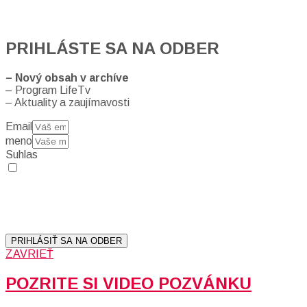
PRIHLÁSTE SA NA ODBER
– Nový obsah v archíve
– Program LifeTv
– Aktuality a zaujímavosti
Email
meno
Suhlas
Prihlásením sa na odber, súhlasíte so spracovaním osobných
údajov (emailová adresa).
Vaše súkromie berieme vážne.
Viac informácií:
Ochrana osobných údajov.
PRIHLÁSIŤ SA NA ODBER
ZAVRIEŤ
POZRITE SI VIDEO POZVÁNKU