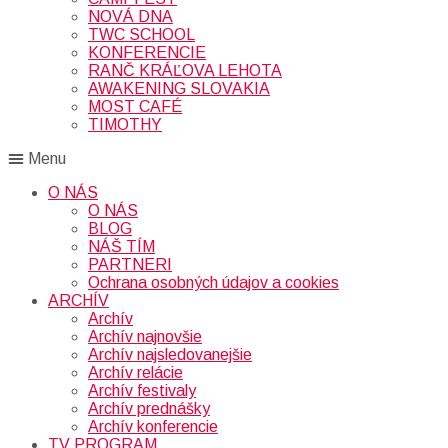
NOVÁ DNA
TWC SCHOOL
KONFERENCIE
RANČ KRÁĽOVA LEHOTA
AWAKENING SLOVAKIA
MOST CAFÉ
TIMOTHY
Menu
O NÁS
O NÁS
BLOG
NÁŠ TÍM
PARTNERI
Ochrana osobných údajov a cookies
ARCHÍV
Archív
Archív najnovšie
Archív najsledovanejšie
Archív relácie
Archív festivaly
Archív prednášky
Archív konferencie
TV PROGRAM