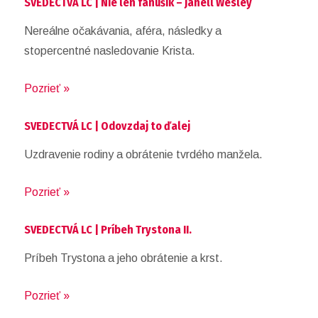
SVEDECTVÁ LC | Nie len fanúšik – Janell Wesley
Nereálne očakávania, aféra, následky a
stopercentné nasledovanie Krista.
Pozrieť »
SVEDECTVÁ LC | Odovzdaj to ďalej
Uzdravenie rodiny a obrátenie tvrdého manžela.
Pozrieť »
SVEDECTVÁ LC | Príbeh Trystona II.
Príbeh Trystona a jeho obrátenie a krst.
Pozrieť »