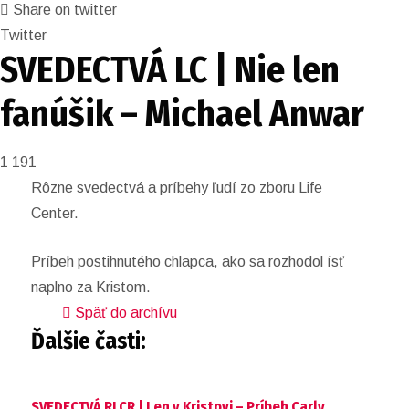
Share on twitter
Twitter
SVEDECTVÁ LC | Nie len
fanúšik – Michael Anwar
1 191
Rôzne svedectvá a príbehy ľudí zo zboru Life
Center.
Príbeh postihnutého chlapca, ako sa rozhodol ísť
naplno za Kristom.
Späť do archívu
Ďalšie časti:
SVEDECTVÁ RLCR | Len v Kristovi – Príbeh Carly