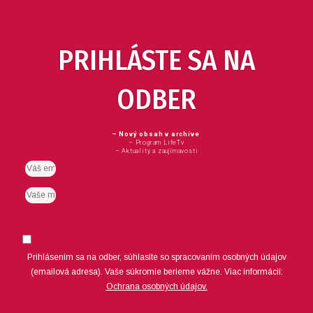
PRIHLÁSTE SA NA
ODBER
– Nový obsah v archíve
– Program LifeTv
– Aktuality a zaujímavosti
Email
meno
Suhlas
Prihlásením sa na odber, súhlasíte so spracovaním osobných údajov
(emailová adresa).
Vaše súkromie berieme vážne. Viac informácií:
Ochrana osobných údajov.