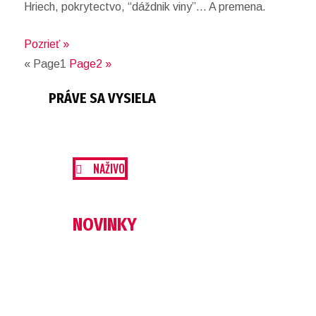
Hriech, pokrytectvo, “dáždnik viny”… A premena.
Pozrieť »
«
Page
1
Page
2
»
PRÁVE SA VYSIELA
NAŽIVO
NOVINKY