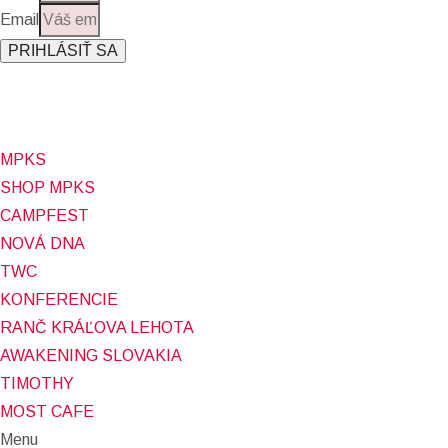
Email
PRIHLÁSIŤ SA
Prihlásením sa na odber, súhlasíte so spracovaním osobných
údajov (emailová adresa).
Viac
INFO.
MPKS
SHOP MPKS
CAMPFEST
NOVÁ DNA
TWC
KONFERENCIE
RANČ KRÁĽOVA LEHOTA
AWAKENING SLOVAKIA
TIMOTHY
MOST CAFE
Menu