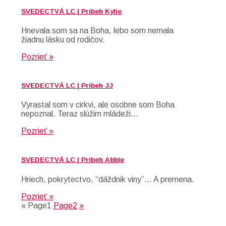
SVEDECTVÁ LC | Príbeh Kylie
Hnevala som sa na Boha, lebo som nemala
žiadnu lásku od rodičov.
Pozrieť »
SVEDECTVÁ LC | Príbeh JJ
Vyrastal som v cirkvi, ale osobne som Boha
nepoznal. Teraz slúžim mládeži…
Pozrieť »
SVEDECTVÁ LC | Príbeh Abbie
Hriech, pokrytectvo, “dáždnik viny”… A premena.
Pozrieť »
«
Page
1
Page
2
»