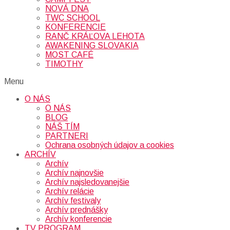
NOVÁ DNA
TWC SCHOOL
KONFERENCIE
RANČ KRÁĽOVA LEHOTA
AWAKENING SLOVAKIA
MOST CAFÉ
TIMOTHY
Menu
O NÁS
O NÁS
BLOG
NÁŠ TÍM
PARTNERI
Ochrana osobných údajov a cookies
ARCHÍV
Archív
Archív najnovšie
Archív najsledovanejšie
Archív relácie
Archív festivaly
Archív prednášky
Archív konferencie
TV PROGRAM