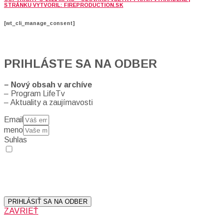
STRÁNKU VYTVORIL: FIREPRODUCTION.SK
[wt_cli_manage_consent]
PRIHLÁSTE SA NA ODBER
– Nový obsah v archíve
– Program LifeTv
– Aktuality a zaujímavosti
Email
meno
Suhlas
Prihlásením sa na odber, súhlasíte so spracovaním osobných
údajov (emailová adresa).
Vaše súkromie berieme vážne.
Viac informácií:
Ochrana osobných údajov.
PRIHLÁSIŤ SA NA ODBER
ZAVRIEŤ