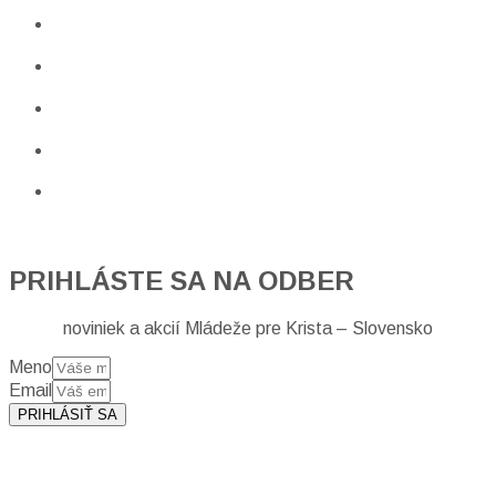
PRIHLÁSTE SA NA ODBER
noviniek a akcií Mládeže pre Krista – Slovensko
Meno
Email
PRIHLÁSIŤ SA
Prihlásením sa na odber, súhlasíte so spracovaním osobných
údajov (emailová adresa).
Viac
INFO.