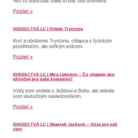
Ako to odovzdať ďalej a robiť ľudí učeníkmi.
Pozrieť »
SVEDECTVÁ LC | Príbeh Trystona
Krst a obrátenie Trystona, chlapca s fyzickým
postihnutím, ale veľkým srdcom.
Pozrieť »
SVEDECTVÁ LC | Mira Limonov – Čo chápem ako
užitočné pre našu komunitu?
Vždy som vedela o Ježišovi a Bohu, ale nebola
som skutočným nasledovníkom.
Pozrieť »
SVEDECTVÁ LC | Shantell Jackson – Vízia pre náš
zbor