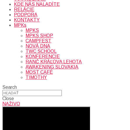
KDE NÁS NALADÍTE
RELÁCIE
PODPORA
KONTAKTY
MPKs
MPKS
MPKS SHOP
CAMPFEST
NOVÁ DNA
TWC SCHOOL
KONFERENCIE
RANČ KRÁĽOVA LEHOTA
AWAKENING SLOVAKIA
MOST CAFÉ
TIMOTHY
Search
Close
NAŽIVO