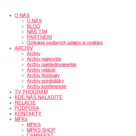
O NÁS
O NÁS
BLOG
NÁŠ TÍM
PARTNERI
Ochrana osobných údajov a cookies
ARCHÍV
Archív
Archív najnovšie
Archív najsledovanejšie
Archív relácie
Archív festivaly
Archív prednášky
Archív konferencie
TV PROGRAM
KDE NÁS NALADÍTE
RELÁCIE
PODPORA
KONTAKTY
MPKs
MPKS
MPKS SHOP
CAMPFEST