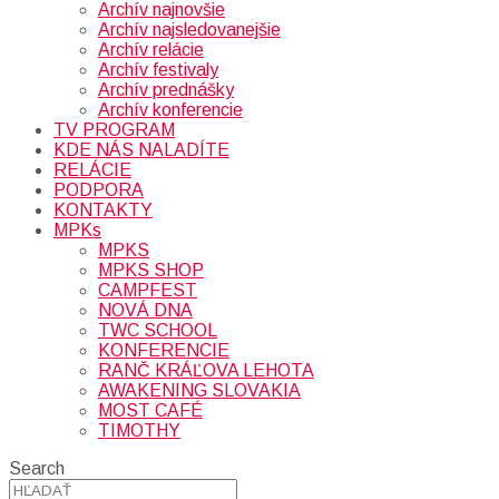
Archív najnovšie
Archív najsledovanejšie
Archív relácie
Archív festivaly
Archív prednášky
Archív konferencie
TV PROGRAM
KDE NÁS NALADÍTE
RELÁCIE
PODPORA
KONTAKTY
MPKs
MPKS
MPKS SHOP
CAMPFEST
NOVÁ DNA
TWC SCHOOL
KONFERENCIE
RANČ KRÁĽOVA LEHOTA
AWAKENING SLOVAKIA
MOST CAFÉ
TIMOTHY
Search