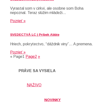
Vyrastal som v cirkvi, ale osobne som Boha
nepoznal. Teraz slúžim mládeži…
Pozrieť »
SVEDECTVÁ LC | Príbeh Abbie
Hriech, pokrytectvo, “dáždnik viny”… A premena.
Pozrieť »
«
Page
1
Page
2
»
PRÁVE SA VYSIELA
NAŽIVO
NOVINKY