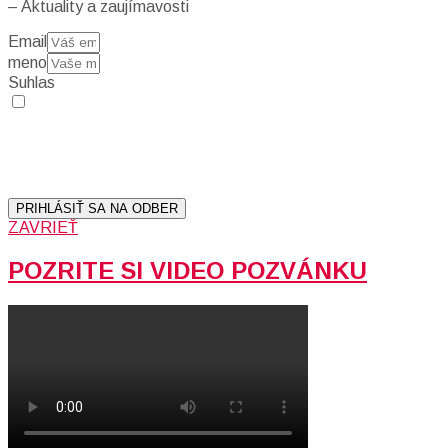
– Aktuality a zaujímavosti
Email
meno
Suhlas
Prihlásením sa na odber, súhlasíte so spracovaním osobných
údajov (emailová adresa).
Vaše súkromie berieme vážne.
Viac informácií:
Ochrana osobných údajov.
PRIHLÁSIŤ SA NA ODBER
ZAVRIEŤ
POZRITE SI VIDEO POZVÁNKU