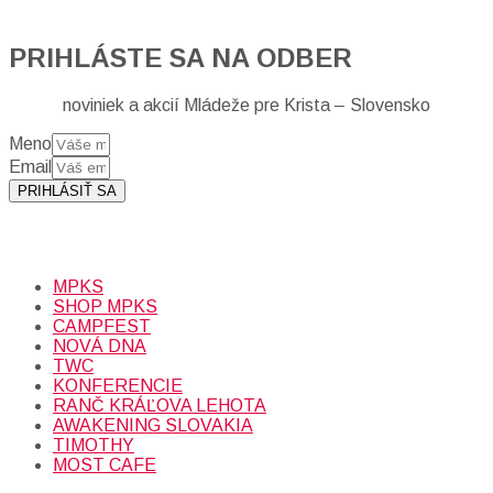
PRIHLÁSTE SA NA ODBER
noviniek a akcií Mládeže pre Krista – Slovensko
Meno
Email
PRIHLÁSIŤ SA
Prihlásením sa na odber, súhlasíte so spracovaním osobných
údajov (emailová adresa).
Viac
INFO.
MPKS
SHOP MPKS
CAMPFEST
NOVÁ DNA
TWC
KONFERENCIE
RANČ KRÁĽOVA LEHOTA
AWAKENING SLOVAKIA
TIMOTHY
MOST CAFE