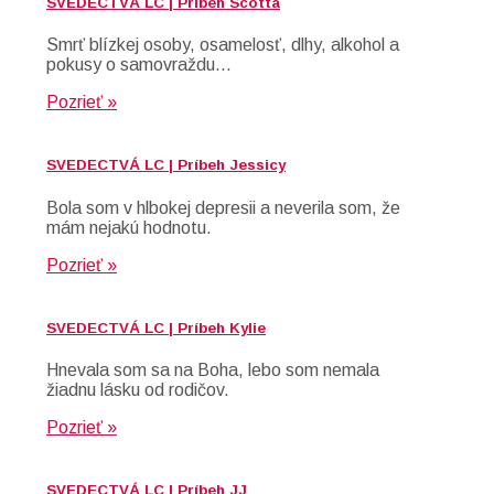
SVEDECTVÁ LC | Príbeh Scotta
Smrť blízkej osoby, osamelosť, dlhy, alkohol a
pokusy o samovraždu…
Pozrieť »
SVEDECTVÁ LC | Príbeh Jessicy
Bola som v hlbokej depresii a neverila som, že
mám nejakú hodnotu.
Pozrieť »
SVEDECTVÁ LC | Príbeh Kylie
Hnevala som sa na Boha, lebo som nemala
žiadnu lásku od rodičov.
Pozrieť »
SVEDECTVÁ LC | Príbeh JJ