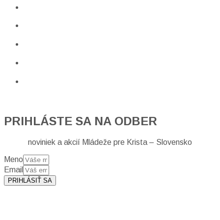
PRIHLÁSTE SA NA ODBER
noviniek a akcií Mládeže pre Krista – Slovensko
Meno
Email
PRIHLÁSIŤ SA
Prihlásením sa na odber, súhlasíte so spracovaním osobných
údajov (emailová adresa).
Viac
INFO.