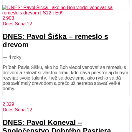
2 903
Dnes
Séria 12
DNES: Pavol Šiška – remeslo s
drevom
—
4 roky
Príbeh Pavla Šišku, ako ho Boh viedol venovať sa remeslu s
drevom a založiť si vlastnú firmu, kde dáva priestor aj druhým
rozvíjať svoje talenty. Tiež sa dozvieme, ako rýchlo sa dá
postaviť malý drevodom a prečo už netreba stavať veľké
domy.
2 329
Dnes
Séria 12
DNES: Pavol Koneval –
Spoločenstvo Dobrého Pastiera