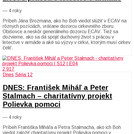
—
4 roky
Príbeh Jána Brozmana, ako ho Boh viedol slúžiť v ECAV na
rôznych pozíciách, vrátane dozorcu cirkevného zboru
Obišovce a neskôr generálneho dozorcu ECAV. Tiež sa
dozvieme, ako sa dá spojiť duchovný život s prácou v
letectve v armáde a aké sú výzvy v cirkvi, ktorým musí cirkev
čeliť.
2 917
Dnes
Séria 12
DNES: František Miháľ a Peter
Stalmach – charitatívny projekt
Polievka pomoci
—
4 roky
Príbeh Františka Miháľa a Petra Stalmacha, ako ich Boh
viedol založiť charitatívny projekt Polievka pomoci v