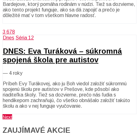
Bardejove, ktorý pomáha rodinám v núdzi. Tiež sa dozvieme,
ako tento projekt funguje, ako sa dá zapojiť a prečo je
dôležité mať v tom všetkom hlavne radosť.
3 678
Dnes
Séria 12
DNES: Eva Turáková – súkromná
spojená škola pre autistov
—
4 roky
Príbeh Evy Turákovej, ako ju Boh viedol založiť súkromnú
spojenú školu pre autistov v Prešove, kde pôsobí ako
riaditeľka školy. Tiež sa dozvieme, prečo nás ľudia s
hendikepom zachraňujú, čo všetko obnášalo založiť takúto
školu a ako v nej funguje vyučovanie.
Next
ZAUJÍMAVÉ AKCIE​