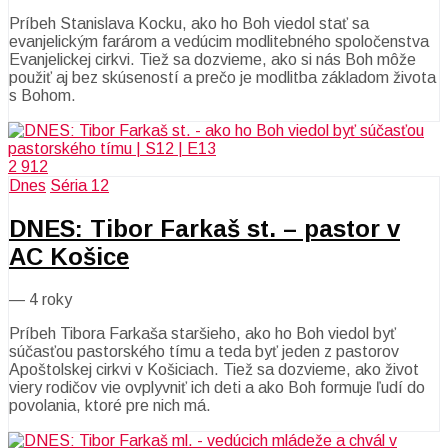
Príbeh Stanislava Kocku, ako ho Boh viedol stať sa
evanjelickým farárom a vedúcim modlitebného spoločenstva
Evanjelickej cirkvi. Tiež sa dozvieme, ako si nás Boh môže
použiť aj bez skúseností a prečo je modlitba základom života
s Bohom.
2 912
Dnes
Séria 12
DNES: Tibor Farkaš st. – pastor v
AC Košice
—
4 roky
Príbeh Tibora Farkaša staršieho, ako ho Boh viedol byť
súčasťou pastorského tímu a teda byť jeden z pastorov
Apoštolskej cirkvi v Košiciach. Tiež sa dozvieme, ako život
viery rodičov vie ovplyvniť ich deti a ako Boh formuje ľudí do
povolania, ktoré pre nich má.