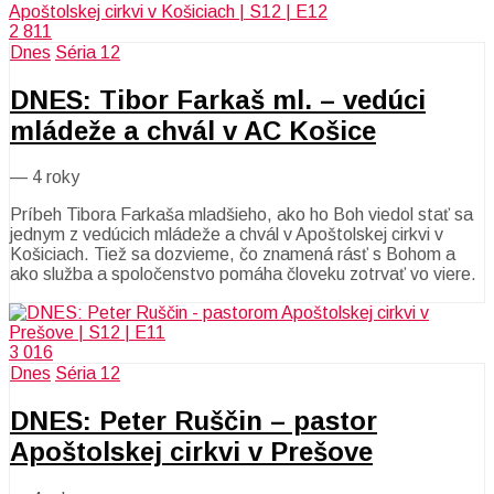
2 811
Dnes
Séria 12
DNES: Tibor Farkaš ml. – vedúci
mládeže a chvál v AC Košice
—
4 roky
Príbeh Tibora Farkaša mladšieho, ako ho Boh viedol stať sa
jednym z vedúcich mládeže a chvál v Apoštolskej cirkvi v
Košiciach. Tiež sa dozvieme, čo znamená rásť s Bohom a
ako služba a spoločenstvo pomáha človeku zotrvať vo viere.
3 016
Dnes
Séria 12
DNES: Peter Ruščin – pastor
Apoštolskej cirkvi v Prešove