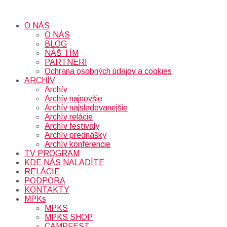
O NÁS
O NÁS
BLOG
NÁŠ TÍM
PARTNERI
Ochrana osobných údajov a cookies
ARCHÍV
Archív
Archív najnovšie
Archív najsledovanejšie
Archív relácie
Archív festivaly
Archív prednášky
Archív konferencie
TV PROGRAM
KDE NÁS NALADÍTE
RELÁCIE
PODPORA
KONTAKTY
MPKs
MPKS
MPKS SHOP
CAMPFEST