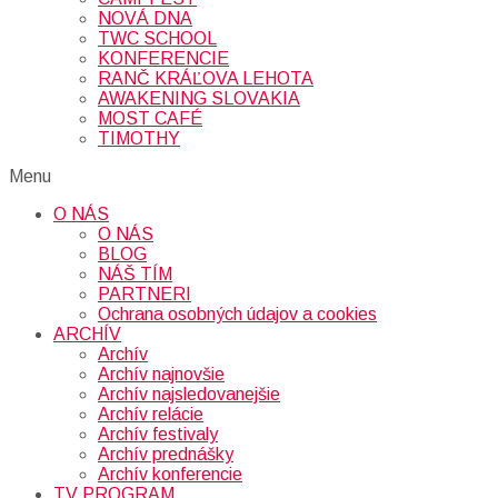
NOVÁ DNA
TWC SCHOOL
KONFERENCIE
RANČ KRÁĽOVA LEHOTA
AWAKENING SLOVAKIA
MOST CAFÉ
TIMOTHY
Menu
O NÁS
O NÁS
BLOG
NÁŠ TÍM
PARTNERI
Ochrana osobných údajov a cookies
ARCHÍV
Archív
Archív najnovšie
Archív najsledovanejšie
Archív relácie
Archív festivaly
Archív prednášky
Archív konferencie
TV PROGRAM