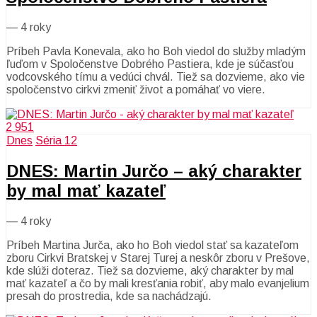
—
4 roky
Príbeh Pavla Konevala, ako ho Boh viedol do služby mladým
ľuďom v Spoločenstve Dobrého Pastiera, kde je súčasťou
vodcovského tímu a vedúci chvál. Tiež sa dozvieme, ako vie
spoločenstvo cirkvi zmeniť život a pomáhať vo viere.
2 951
Dnes
Séria 12
DNES: Martin Jurčo – aký charakter
by mal mať kazateľ
—
4 roky
Príbeh Martina Jurča, ako ho Boh viedol stať sa kazateľom
zboru Cirkvi Bratskej v Starej Turej a neskôr zboru v Prešove,
kde slúži doteraz. Tiež sa dozvieme, aký charakter by mal
mať kazateľ a čo by mali kresťania robiť, aby malo evanjelium
presah do prostredia, kde sa nachádzajú.