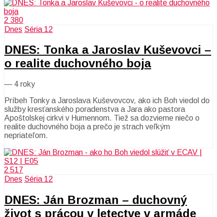
2 380
Dnes
Séria 12
DNES: Tonka a Jaroslav Kuševovci –
o realite duchovného boja
—
4 roky
Príbeh Tonky a Jaroslava Kuševovcov, ako ich Boh viedol do
služby kresťanského poradenstva a Jara ako pastora
Apoštolskej cirkvi v Humennom. Tiež sa dozvieme niečo o
realite duchovného boja a prečo je strach veľkým
nepriateľom.
2 517
Dnes
Séria 12
DNES: Ján Brozman – duchovný
život s prácou v letectve v armáde