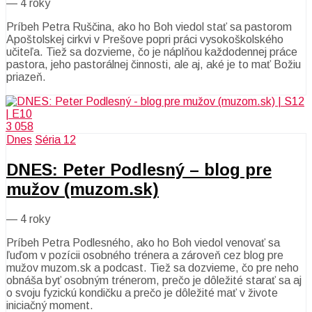
—
4 roky
Príbeh Petra Ruščina, ako ho Boh viedol stať sa pastorom
Apoštolskej cirkvi v Prešove popri práci vysokoškolského
učiteľa. Tiež sa dozvieme, čo je náplňou každodennej práce
pastora, jeho pastorálnej činnosti, ale aj, aké je to mať Božiu
priazeň.
3 058
Dnes
Séria 12
DNES: Peter Podlesný – blog pre
mužov (muzom.sk)
—
4 roky
Príbeh Petra Podlesného, ako ho Boh viedol venovať sa
ľuďom v pozícii osobného trénera a zároveň cez blog pre
mužov muzom.sk a podcast. Tiež sa dozvieme, čo pre neho
obnáša byť osobným trénerom, prečo je dôležité starať sa aj
o svoju fyzickú kondičku a prečo je dôležité mať v živote
iniciačný moment.