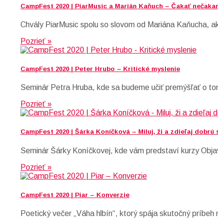
CampFest 2020 | PiarMusic a Marián Kaňuch – Čakať nečaka
Chvály PiarMusic spolu so slovom od Mariána Kaňucha, a
Pozrieť »
CampFest 2020 | Peter Hrubo – Kritické myslenie
Seminár Petra Hruba, kde sa budeme učiť premýšľať o to
Pozrieť »
CampFest 2020 | Šárka Koníčková – Miluj, ži a zdieľaj dobrú
Seminár Šárky Koníčkovej, kde vám predstaví kurzy Objav
Pozrieť »
CampFest 2020 | Piar – Konverzie
Poetický večer „Váha hlbín“, ktorý spája skutočný príb