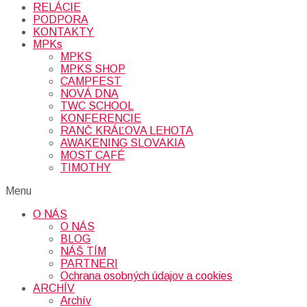
RELÁCIE
PODPORA
KONTAKTY
MPKs
MPKS
MPKS SHOP
CAMPFEST
NOVÁ DNA
TWC SCHOOL
KONFERENCIE
RANČ KRÁĽOVA LEHOTA
AWAKENING SLOVAKIA
MOST CAFÉ
TIMOTHY
Menu
O NÁS
O NÁS
BLOG
NÁŠ TÍM
PARTNERI
Ochrana osobných údajov a cookies
ARCHÍV
Archív