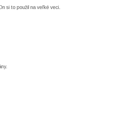
n si to použil na veľké veci.
ány.