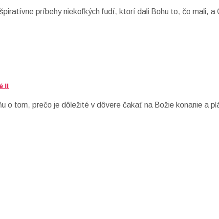
atívne príbehy niekoľkých ľudí, ktorí dali Bohu to, čo mali, a O
 II
u o tom, prečo je dôležité v dôvere čakať na Božie konanie a pl