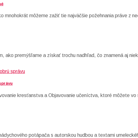
né
ko mnohokrát môžeme zažiť tie najväčšie požehnania práve z n
m, ako premýšľame a získať trochu nadhľad, čo znamená aj nie
 správu
ovanie kresťanstva a Objavovanie učeníctva, ktoré môžete vo sv
eh nádychového potápača s autorskou hudbou a textami umelecké