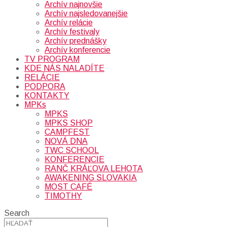
Archív najnovšie
Archív najsledovanejšie
Archív relácie
Archív festivaly
Archív prednášky
Archív konferencie
TV PROGRAM
KDE NÁS NALADÍTE
RELÁCIE
PODPORA
KONTAKTY
MPKs
MPKS
MPKS SHOP
CAMPFEST
NOVÁ DNA
TWC SCHOOL
KONFERENCIE
RANČ KRÁĽOVA LEHOTA
AWAKENING SLOVAKIA
MOST CAFÉ
TIMOTHY
Search