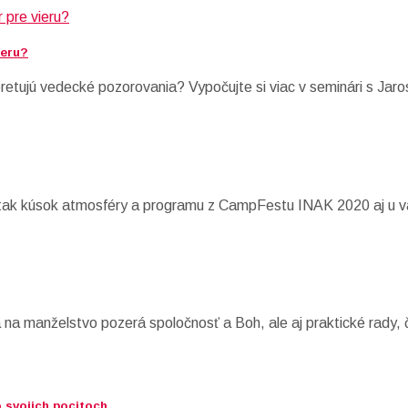
ieru?
pretujú vedecké pozorovania? Vypočujte si viac v seminári s 
e tak kúsok atmosféry a programu z CampFestu INAK 2020 aj u 
a manželstvo pozerá spoločnosť a Boh, ale aj praktické rady, 
 svojich pocitoch