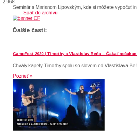
2 968
Seminár s Marianom Lipovským, kde si môžete vypočuť inšpir
Späť do archívu
Ďalšie časti:
CampFest 2020 | Timothy a Vlastislav Beňa – Čakať nečakané
Chvály kapely Timothy spolu so slovom od Vlastislava Beň
Pozrieť »