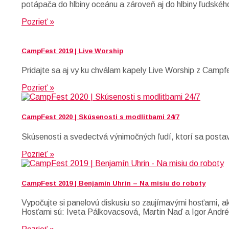
potápača do hlbiny oceánu a zároveň aj do hlbiny ľudskéh
Pozrieť »
CampFest 2019 | Live Worship
Pridajte sa aj vy ku chválam kapely Live Worship z Campf
Pozrieť »
CampFest 2020 | Skúsenosti s modlitbami 24/7
Skúsenosti a svedectvá výnimočných ľudí, ktorí sa postavil
Pozrieť »
CampFest 2019 | Benjamín Uhrin – Na misiu do roboty
Vypočujte si panelovú diskusiu so zaujímavými hosťami, a
Hosťami sú: Iveta Pálkovacsová, Martin Naď a Igor André