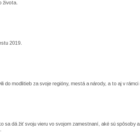
o života.
estu 2019.
i do modlitieb za svoje regióny, mestá a národy, a to aj v rámci 
ko sa dá žiť svoju vieru vo svojom zamestnaní, aké sú spôsoby 
.