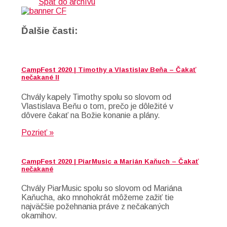
Späť do archívu
Ďalšie časti:
CampFest 2020 | Timothy a Vlastislav Beňa – Čakať
nečakané II
Chvály kapely Timothy spolu so slovom od
Vlastislava Beňu o tom, prečo je dôležité v
dôvere čakať na Božie konanie a plány.
Pozrieť »
CampFest 2020 | PiarMusic a Marián Kaňuch – Čakať
nečakané
Chvály PiarMusic spolu so slovom od Mariána
Kaňucha, ako mnohokrát môžeme zažiť tie
najväčšie požehnania práve z nečakaných
okamihov.