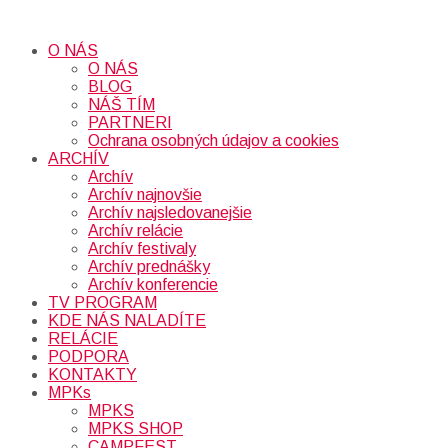
O NÁS
O NÁS
BLOG
NÁŠ TÍM
PARTNERI
Ochrana osobných údajov a cookies
ARCHÍV
Archív
Archív najnovšie
Archív najsledovanejšie
Archív relácie
Archív festivaly
Archív prednášky
Archív konferencie
TV PROGRAM
KDE NÁS NALADÍTE
RELÁCIE
PODPORA
KONTAKTY
MPKs
MPKS
MPKS SHOP
CAMPFEST