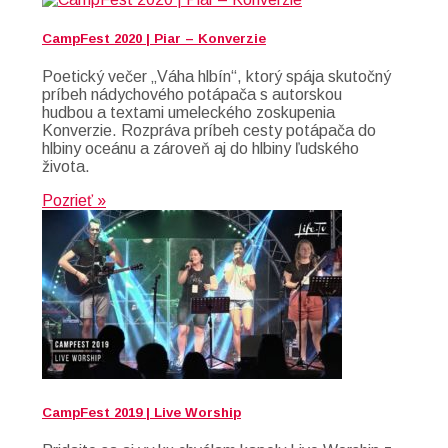
CampFest 2020 | Piar – Konverzie
Poetický večer „Váha hlbín“, ktorý spája skutočný
príbeh nádychového potápača s autorskou
hudbou a textami umeleckého zoskupenia
Konverzie. Rozpráva príbeh cesty potápača do
hlbiny oceánu a zároveň aj do hlbiny ľudského
života.
Pozrieť »
CampFest 2019 | Live Worship