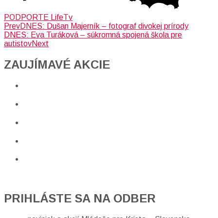
PODPORTE LifeTv
Prev
DNES: Dušan Majerník – fotograf divokej prírody
DNES: Eva Turáková – súkromná spojená škola pre
autistov
Next
ZAUJÍMAVÉ AKCIE​
PRIHLÁSTE SA NA ODBER