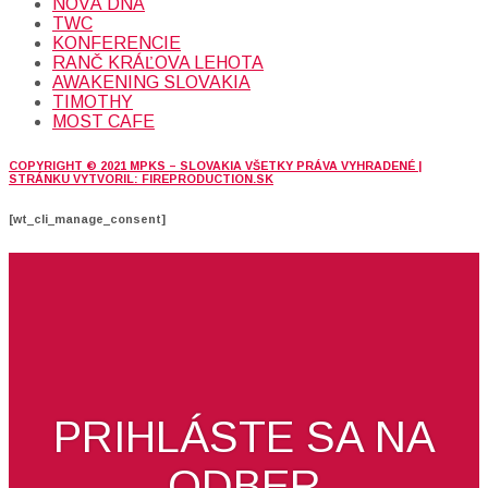
NOVÁ DNA
TWC
KONFERENCIE
RANČ KRÁĽOVA LEHOTA
AWAKENING SLOVAKIA
TIMOTHY
MOST CAFE
COPYRIGHT © 2021 MPKS – SLOVAKIA VŠETKY PRÁVA VYHRADENÉ |
STRÁNKU VYTVORIL: FIREPRODUCTION.SK
[wt_cli_manage_consent]
PRIHLÁSTE SA NA
ODBER