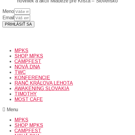
noviniek a akcií Mládeže pre Krista – Slovensko
Meno
Email
PRIHLÁSIŤ SA
Prihlásením sa na odber, súhlasíte so spracovaním osobných
údajov (emailová adresa).
Viac
INFO.
MPKS
SHOP MPKS
CAMPFEST
NOVÁ DNA
TWC
KONFERENCIE
RANČ KRÁĽOVA LEHOTA
AWAKENING SLOVAKIA
TIMOTHY
MOST CAFE
Menu
MPKS
SHOP MPKS
CAMPFEST