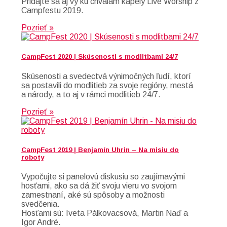
Pridajte sa aj vy ku chválam kapely Live Worship z
Campfestu 2019.
Pozrieť »
CampFest 2020 | Skúsenosti s modlitbami 24/7
Skúsenosti a svedectvá výnimočných ľudí, ktorí
sa postavili do modlitieb za svoje regióny, mestá
a národy, a to aj v rámci modlitieb 24/7.
Pozrieť »
CampFest 2019 | Benjamín Uhrin – Na misiu do
roboty
Vypočujte si panelovú diskusiu so zaujímavými
hosťami, ako sa dá žiť svoju vieru vo svojom
zamestnaní, aké sú spôsoby a možnosti
svedčenia.
Hosťami sú: Iveta Pálkovacsová, Martin Naď a
Igor André.