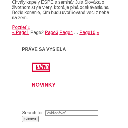
Chvály kapely ESPÉ a seminár Jula Slováka o
životnom štýle viery, ktorá je plná očakávania na
Božie konanie, čím budú uvoľňované veci z neba
na zem.
Pozrieť »
«
Page
1
Page
2
Page
3
Page
4
…
Page
10
»
PRÁVE SA VYSIELA
NAŽIVO
NOVINKY
Search for: