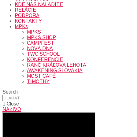
KDE NÁS NALADÍTE
RELÁCIE
PODPORA
KONTAKTY
MPKs
MPKS
MPKS SHOP
CAMPFEST
NOVÁ DNA
TWC SCHOOL
KONFERENCIE
RANČ KRÁĽOVA LEHOTA
AWAKENING SLOVAKIA
MOST CAFÉ
TIMOTHY
Search
Close
NAŽIVO