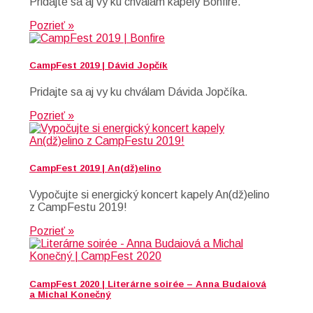
Pridajte sa aj vy ku chválam kapely Bonfire.
Pozrieť »
CampFest 2019 | Dávid Jopčík
Pridajte sa aj vy ku chválam Dávida Jopčíka.
Pozrieť »
CampFest 2019 | An(dž)elino
Vypočujte si energický koncert kapely An(dž)elino
z CampFestu 2019!
Pozrieť »
CampFest 2020 | Literárne soirée – Anna Budaiová
a Michal Konečný