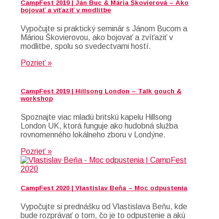
CampFest 2019 | Ján Buc & Mária Škovierová – Ako
bojovať a víťaziť v modlitbe
Vypočujte si praktický seminár s Jánom Bucom a
Máriou Škovierovou, ako bojovať a zvíťaziť v
modlitbe, spolu so svedectvami hostí.
Pozrieť »
CampFest 2019 | Hillsong London – Talk gouch &
workshop
Spoznajte viac mladú britskú kapelu Hillsong
London UK, ktorá funguje ako hudobná služba
rovnomenného lokálneho zboru v Londýne.
Pozrieť »
CampFest 2020 | Vlastislav Beňa – Moc odpustenia
Vypočujte si prednášku od Vlastislava Beňu, kde
bude rozprávať o tom, čo je to odpustenie a akú