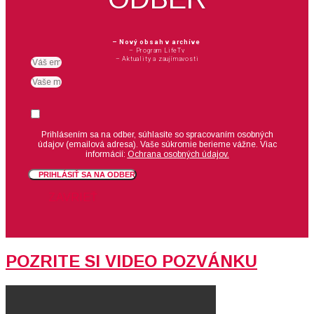
– Nový obsah v archíve
– Program LifeTv
– Aktuality a zaujímavosti
Email
meno
Suhlas
Prihlásením sa na odber, súhlasíte so spracovaním osobných
údajov (emailová adresa).
Vaše súkromie berieme vážne. Viac
informácií:
Ochrana osobných údajov.
PRIHLÁSIŤ SA NA ODBER
ZAVRIEŤ
POZRITE SI VIDEO POZVÁNKU