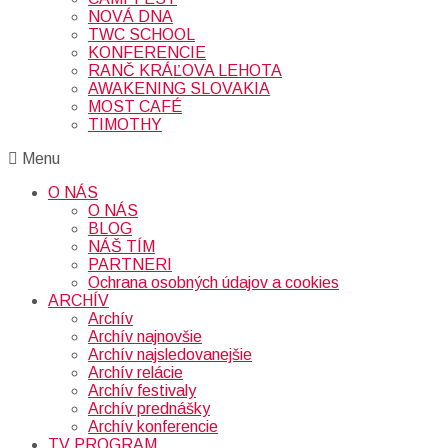
NOVÁ DNA
TWC SCHOOL
KONFERENCIE
RANČ KRÁĽOVA LEHOTA
AWAKENING SLOVAKIA
MOST CAFÉ
TIMOTHY
Menu
O NÁS
O NÁS
BLOG
NÁŠ TÍM
PARTNERI
Ochrana osobných údajov a cookies
ARCHÍV
Archív
Archív najnovšie
Archív najsledovanejšie
Archív relácie
Archív festivaly
Archív prednášky
Archív konferencie
TV PROGRAM