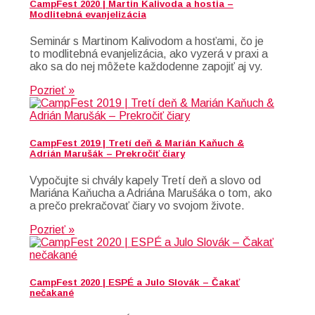
CampFest 2020 | Martin Kalivoda a hostia –
Modlitebná evanjelizácia
Seminár s Martinom Kalivodom a hosťami, čo je
to modlitebná evanjelizácia, ako vyzerá v praxi a
ako sa do nej môžete každodenne zapojiť aj vy.
Pozrieť »
CampFest 2019 | Tretí deň & Marián Kaňuch &
Adrián Marušák – Prekročiť čiary
Vypočujte si chvály kapely Tretí deň a slovo od
Mariána Kaňucha a Adriána Marušáka o tom, ako
a prečo prekračovať čiary vo svojom živote.
Pozrieť »
CampFest 2020 | ESPÉ a Julo Slovák – Čakať
nečakané