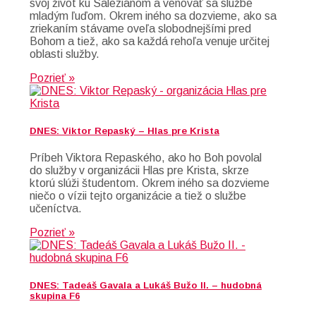
svoj život ku Saleziánom a venovať sa službe
mladým ľuďom. Okrem iného sa dozvieme, ako sa
zriekaním stávame oveľa slobodnejšími pred
Bohom a tiež, ako sa každá rehoľa venuje určitej
oblasti služby.
Pozrieť »
DNES: Viktor Repaský – Hlas pre Krista
Príbeh Viktora Repaského, ako ho Boh povolal
do služby v organizácii Hlas pre Krista, skrze
ktorú slúži študentom. Okrem iného sa dozvieme
niečo o vízii tejto organizácie a tiež o službe
učeníctva.
Pozrieť »
DNES: Tadeáš Gavala a Lukáš Bužo II. – hudobná
skupina F6