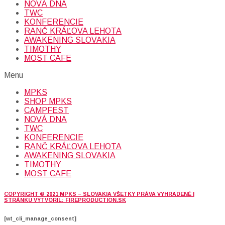
NOVÁ DNA
TWC
KONFERENCIE
RANČ KRÁĽOVA LEHOTA
AWAKENING SLOVAKIA
TIMOTHY
MOST CAFE
Menu
MPKS
SHOP MPKS
CAMPFEST
NOVÁ DNA
TWC
KONFERENCIE
RANČ KRÁĽOVA LEHOTA
AWAKENING SLOVAKIA
TIMOTHY
MOST CAFE
COPYRIGHT © 2021 MPKS – SLOVAKIA VŠETKY PRÁVA VYHRADENÉ |
STRÁNKU VYTVORIL: FIREPRODUCTION.SK
[wt_cli_manage_consent]