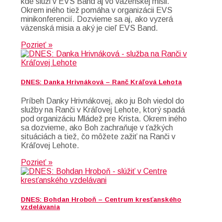
kde slúži v EVS Band aj vo väzenskej misii.
Okrem iného tiež pomáha v organizácii EVS
minikonferencií. Dozvieme sa aj, ako vyzerá
väzenská misia a aký je cieľ EVS Band.
Pozrieť »
DNES: Danka Hrivnáková – Ranč Kráľová Lehota
Príbeh Danky Hrivnákovej, ako ju Boh viedol do
služby na Ranči v Kráľovej Lehote, ktorý spadá
pod organizáciu Mládež pre Krista. Okrem iného
sa dozvieme, ako Boh zachraňuje v ťažkých
situáciách a tiež, čo môžete zažiť na Ranči v
Kráľovej Lehote.
Pozrieť »
DNES: Bohdan Hroboň – Centrum kresťanského
vzdelávania