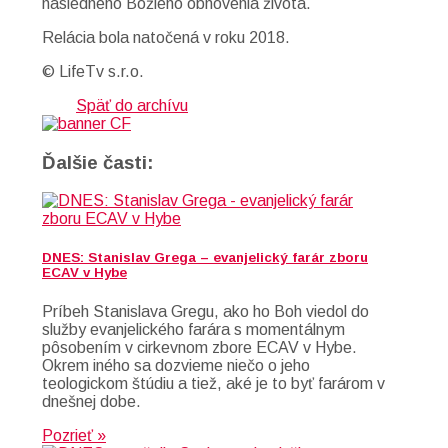
následného Božieho obnovenia života.
Relácia bola natočená v roku 2018.
© LifeTv s.r.o.
Späť do archívu
Ďalšie časti:
DNES: Stanislav Grega – evanjelický farár zboru
ECAV v Hybe
Príbeh Stanislava Gregu, ako ho Boh viedol do
služby evanjelického farára s momentálnym
pôsobením v cirkevnom zbore ECAV v Hybe.
Okrem iného sa dozvieme niečo o jeho
teologickom štúdiu a tiež, aké je to byť farárom v
dnešnej dobe.
Pozrieť »