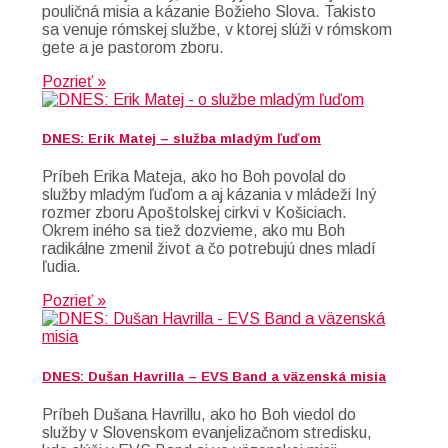
pouličná misia a kázanie Božieho Slova. Takisto
sa venuje rómskej službe, v ktorej slúži v rómskom
gete a je pastorom zboru.
Pozrieť »
DNES: Erik Matej – služba mladým ľuďom
Príbeh Erika Mateja, ako ho Boh povolal do
služby mladým ľuďom a aj kázania v mládeži Iný
rozmer zboru Apoštolskej cirkvi v Košiciach.
Okrem iného sa tiež dozvieme, ako mu Boh
radikálne zmenil život a čo potrebujú dnes mladí
ľudia.
Pozrieť »
DNES: Dušan Havrilla – EVS Band a väzenská misia
Príbeh Dušana Havrillu, ako ho Boh viedol do
služby v Slovenskom evanjelizačnom stredisku,