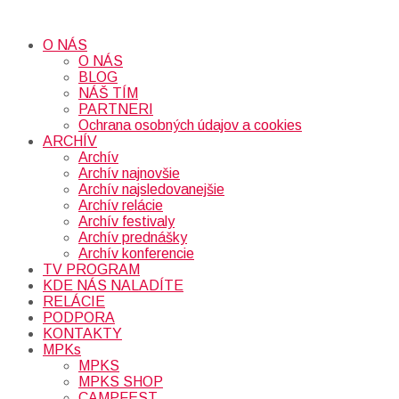
O NÁS
O NÁS
BLOG
NÁŠ TÍM
PARTNERI
Ochrana osobných údajov a cookies
ARCHÍV
Archív
Archív najnovšie
Archív najsledovanejšie
Archív relácie
Archív festivaly
Archív prednášky
Archív konferencie
TV PROGRAM
KDE NÁS NALADÍTE
RELÁCIE
PODPORA
KONTAKTY
MPKs
MPKS
MPKS SHOP
CAMPFEST