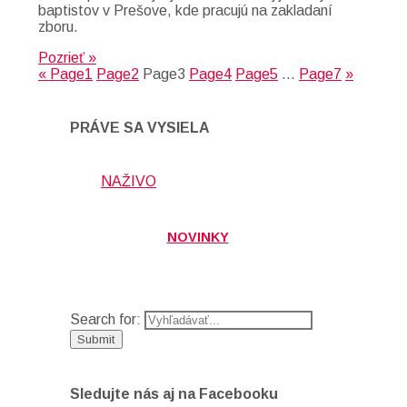
baptistov v Prešove, kde pracujú na zakladaní
zboru.
Pozrieť »
«
Page
1
Page
2
Page
3
Page
4
Page
5
…
Page
7
»
PRÁVE SA VYSIELA
NAŽIVO
NOVINKY
Search for:
Sledujte nás aj na Facebooku