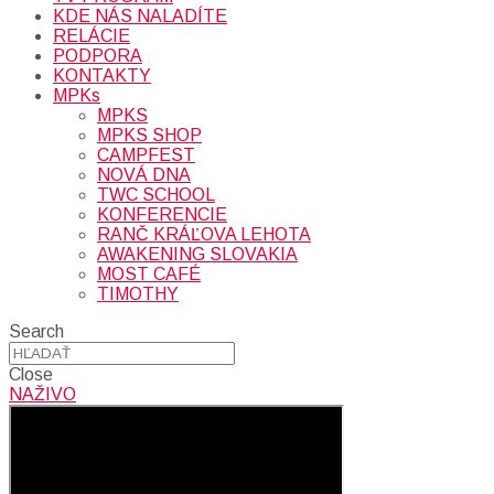
KDE NÁS NALADÍTE
RELÁCIE
PODPORA
KONTAKTY
MPKs
MPKS
MPKS SHOP
CAMPFEST
NOVÁ DNA
TWC SCHOOL
KONFERENCIE
RANČ KRÁĽOVA LEHOTA
AWAKENING SLOVAKIA
MOST CAFÉ
TIMOTHY
Search
Close
NAŽIVO