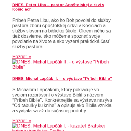
DNES: Peter Liba – pastor Apoštolskej cirkvi v
Košiciach
Príbeh Petra Libu, ako ho Boh povolal do služby
pastora zboru Apoštolskej cirkvi v Košiciach a
služby slovom na biblickej škole. Okrem iného sa
tiež dozvieme, ako môžeme spoznať svoje
povolanie na živote a ako vyzerá praktická časť
služby pastora.
Pozrieť »
DNES: Michal Lapčák II. – o výstave “Príbeh Biblie”
S Michalom Lapčákom, ktorý pokračuje vo
svojom rozprávaní o výstave Biblií s názvom
“Príbeh Biblie”. Konkrétnejšie sa výstava nazýva
“Od tabuľky ku knihe” a opisuje ako Biblia vznikla
a vyvíjala sa až do súčasnej podoby.
Pozrieť »