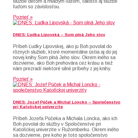
službe deťom a mladým ľuďom, takisto aj službe
ľuďom so závislosťou.
Pozrieť »
DNES: Ľudka Lipovská – Som plná Jeho slov
Príbeh Ľudky Lipovskej, ako ju Boh povolal do
rôznych služieb, ktoré momentálne ústia aj do jej
novej knihy Som plná Jeho slov. Okrem iného sa
dozvieme, ako Boh prehovára cez krásu a tiež
nám prezradí niektoré silné príbehy z jej knihy.
Pozrieť »
DNES: Jozef Púček a Michal Loncko – Společenstvo
pri Katolíckej univerzite
Príbeh Jozefa Púčeka a Michala Loncka, ako ich
Boh povolal do služby v Spoločenstve pri
Katolíckej univerzite v Ružomberku. Okrem iného
sa dozvieme, pre koho je toto spoločenstvo