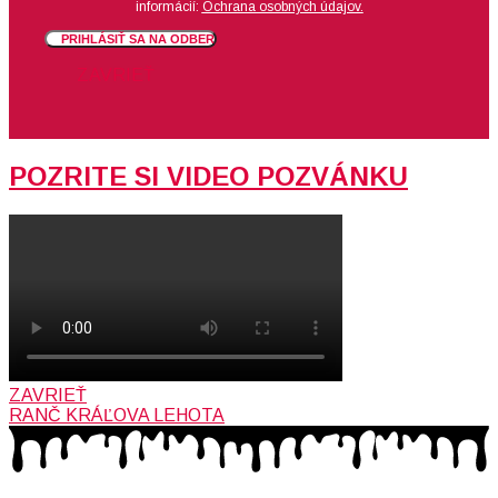
informácií:
Ochrana osobných údajov.
PRIHLÁSIŤ SA NA ODBER
ZAVRIEŤ
POZRITE SI VIDEO POZVÁNKU
ZAVRIEŤ
RANČ KRÁĽOVA LEHOTA