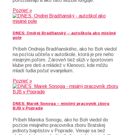
porozdávajú a ako táto služba funguje.
Pozrieť »
DNES: Ondrej Bradňanský – autoškola ako misijné
pole
Príbeh Ondreja Bradňanského, ako ho Boh viedol
na pozíciu učiteľa v autoškole, ktorá je pre neho
misijným poľom. Zároveň tiež slúži v športovom
klube pre deti a mládež v Klenovci, kde môžu
mladí ľudia počuť evanjelium.
Pozrieť »
DNES: Marek Sonoga – misijný pracovník zboru
BJB v Poprade
Príbeh Mareka Sonogu, ako ho Boh viedol do
pozície misijného pracovníka zboru Bratskej
jednoty baptistov v Poprade. Venuje sa tiež