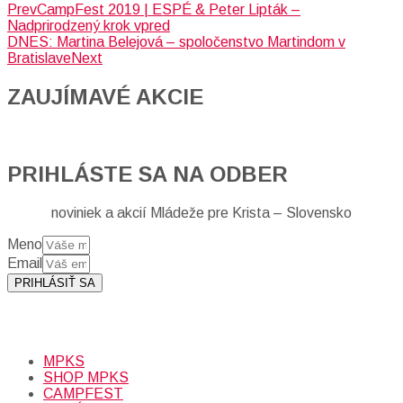
Prev
CampFest 2019 | ESPÉ & Peter Lipták –
Nadprirodzený krok vpred
DNES: Martina Belejová – spoločenstvo Martindom v
Bratislave
Next
ZAUJÍMAVÉ AKCIE​
PRIHLÁSTE SA NA ODBER
noviniek a akcií Mládeže pre Krista – Slovensko
Meno
Email
PRIHLÁSIŤ SA
Prihlásením sa na odber, súhlasíte so spracovaním osobných
údajov (emailová adresa).
Viac
INFO.
MPKS
SHOP MPKS
CAMPFEST