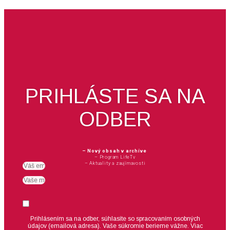
PRIHLÁSTE SA NA
ODBER
– Nový obsah v archíve
– Program LifeTv
– Aktuality a zaujímavosti
Email
meno
Suhlas
Prihlásením sa na odber, súhlasíte so spracovaním osobných
údajov (emailová adresa).
Vaše súkromie berieme vážne. Viac