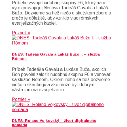
Príbehu vývoja hudobnej skupiny F6, ktorý nám
vyrozprávajú jej členovia Tadeáš Gavala a Lukáš
Bužo. Dozvieme sa tiež niečo o skutskom zbore a
prečo je dôležité, aby vzniklo viac rómskych
evanjelizačných kapiel.
Pozrieť »
DNES: Tadeáš Gavala a Lukáš Bužo I. – služba
Rómom
Príbeh Tadeáša Gavalu a Lukáša Buža, ako ich
Boh povolal založiť hudobnú skupinu F6 a venovať
sa službe Rómom. Okrem iného sa tiež dozvieme
niečo o skautingu a ako môže byť dobrým
nástrojom na evanjelizáciu.
Pozrieť »
DNES: Roland Vojkovský – život digitálneho
nomáda