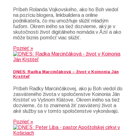
Príbeh Rolanda Vojkovského, ako ho Boh viedol
na pozíciu blogera, linkbuildera a online
podnikateľa, čo mu umožňuje slúžiť mladým
ľuďom. Okrem iného sa tiež dozvieme, aký je v
skutočnosti život digitálneho nomáda v Ázií a ako
môže biznis pomôcť viac slúžiť.
Pozrieť »
DNES: Radka Marcinčáková – život v Koinonia Ján
Krstiteľ
Príbeh Radky Marcinčákovej, ako ju Boh viedol do
zasväteného života v spoločenstve Koinonia Ján
Krstiteľ vo Vyšnom Klátove. Okrem iného sa tiež
dozvieme, čo to znamená žiť zasvätený život a
aké služby sa v tomto spoločenstve vykonávajú.
Pozrieť »