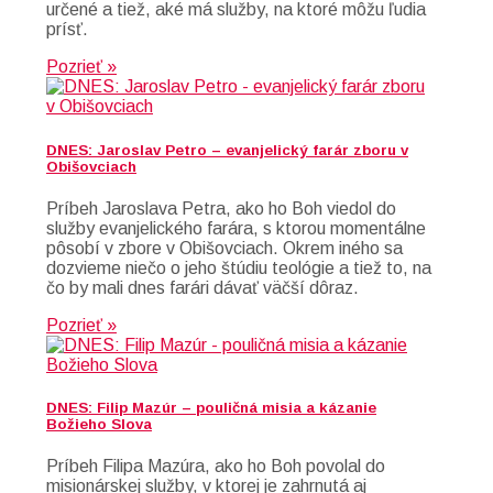
určené a tiež, aké má služby, na ktoré môžu ľudia
prísť.
Pozrieť »
DNES: Jaroslav Petro – evanjelický farár zboru v
Obišovciach
Príbeh Jaroslava Petra, ako ho Boh viedol do
služby evanjelického farára, s ktorou momentálne
pôsobí v zbore v Obišovciach. Okrem iného sa
dozvieme niečo o jeho štúdiu teológie a tiež to, na
čo by mali dnes farári dávať väčší dôraz.
Pozrieť »
DNES: Filip Mazúr – pouličná misia a kázanie
Božieho Slova
Príbeh Filipa Mazúra, ako ho Boh povolal do
misionárskej služby, v ktorej je zahrnutá aj