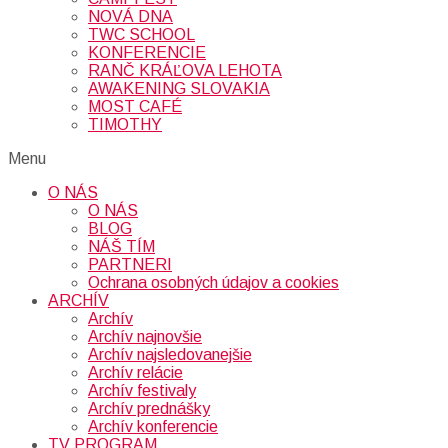
NOVÁ DNA
TWC SCHOOL
KONFERENCIE
RANČ KRÁĽOVA LEHOTA
AWAKENING SLOVAKIA
MOST CAFÉ
TIMOTHY
Menu
O NÁS
O NÁS
BLOG
NÁŠ TÍM
PARTNERI
Ochrana osobných údajov a cookies
ARCHÍV
Archív
Archív najnovšie
Archív najsledovanejšie
Archív relácie
Archív festivaly
Archív prednášky
Archív konferencie
TV PROGRAM