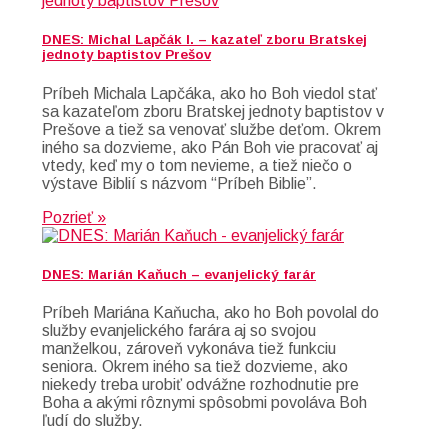
DNES: Michal Lapčák I. – kazateľ zboru Bratskej
jednoty baptistov Prešov
Príbeh Michala Lapčáka, ako ho Boh viedol stať
sa kazateľom zboru Bratskej jednoty baptistov v
Prešove a tiež sa venovať službe deťom. Okrem
iného sa dozvieme, ako Pán Boh vie pracovať aj
vtedy, keď my o tom nevieme, a tiež niečo o
výstave Biblií s názvom “Príbeh Biblie”.
Pozrieť »
DNES: Marián Kaňuch – evanjelický farár
Príbeh Mariána Kaňucha, ako ho Boh povolal do
služby evanjelického farára aj so svojou
manželkou, zároveň vykonáva tiež funkciu
seniora. Okrem iného sa tiež dozvieme, ako
niekedy treba urobiť odvážne rozhodnutie pre
Boha a akými rôznymi spôsobmi povoláva Boh
ľudí do služby.