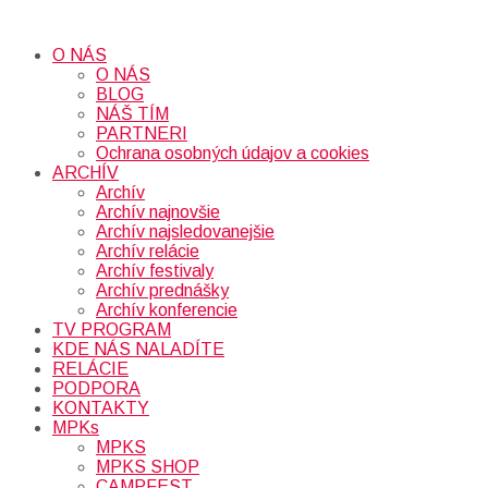
O NÁS
O NÁS
BLOG
NÁŠ TÍM
PARTNERI
Ochrana osobných údajov a cookies
ARCHÍV
Archív
Archív najnovšie
Archív najsledovanejšie
Archív relácie
Archív festivaly
Archív prednášky
Archív konferencie
TV PROGRAM
KDE NÁS NALADÍTE
RELÁCIE
PODPORA
KONTAKTY
MPKs
MPKS
MPKS SHOP
CAMPFEST