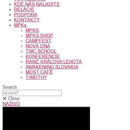
KDE NÁS NALADÍTE
RELÁCIE
PODPORA
KONTAKTY
MPKs
MPKS
MPKS SHOP
CAMPFEST
NOVÁ DNA
TWC SCHOOL
KONFERENCIE
RANČ KRÁĽOVA LEHOTA
AWAKENING SLOVAKIA
MOST CAFÉ
TIMOTHY
Search
Close
NAŽIVO