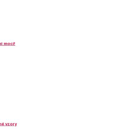
i moci!
né vzory