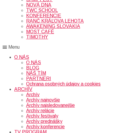
NOVÁ DNA
TWC SCHOOL
KONFERENCIE
RANČ KRÁĽOVA LEHOTA
AWAKENING SLOVAKIA
MOST CAFÉ
TIMOTHY
Menu
O NÁS
O NÁS
BLOG
NÁŠ TÍM
PARTNERI
Ochrana osobných údajov a cookies
ARCHÍV
Archív
Archív najnovšie
Archív najsledovanejšie
Archív relácie
Archív festivaly
Archív prednášky
Archív konferencie
TV PROGRAM