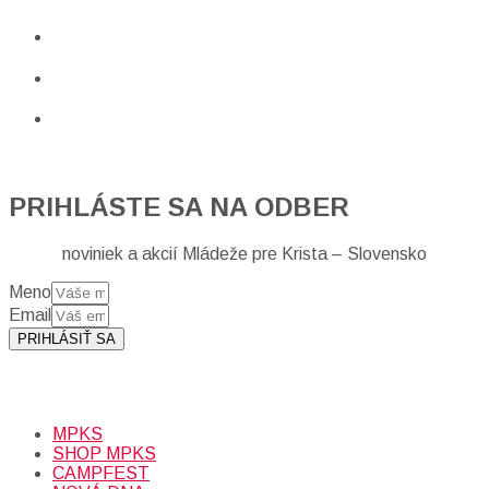
PRIHLÁSTE SA NA ODBER
noviniek a akcií Mládeže pre Krista – Slovensko
Meno
Email
PRIHLÁSIŤ SA
Prihlásením sa na odber, súhlasíte so spracovaním osobných
údajov (emailová adresa).
Viac
INFO.
MPKS
SHOP MPKS
CAMPFEST