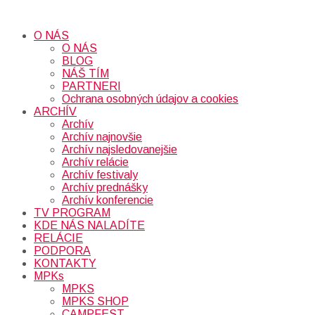
O NÁS
O NÁS
BLOG
NÁŠ TÍM
PARTNERI
Ochrana osobných údajov a cookies
ARCHÍV
Archív
Archív najnovšie
Archív najsledovanejšie
Archív relácie
Archív festivaly
Archív prednášky
Archív konferencie
TV PROGRAM
KDE NÁS NALADÍTE
RELÁCIE
PODPORA
KONTAKTY
MPKs
MPKS
MPKS SHOP
CAMPFEST