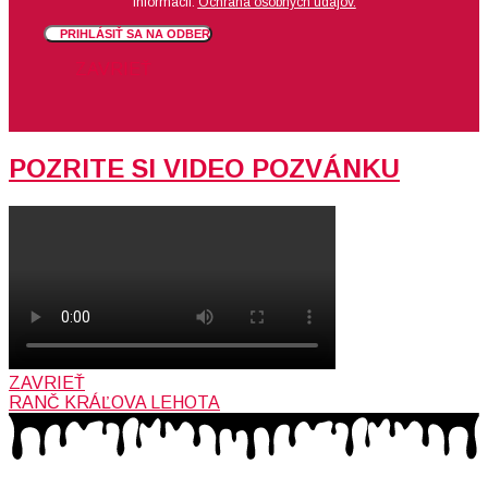
informácií:
Ochrana osobných údajov.
PRIHLÁSIŤ SA NA ODBER
ZAVRIEŤ
POZRITE SI VIDEO POZVÁNKU
ZAVRIEŤ
RANČ KRÁĽOVA LEHOTA