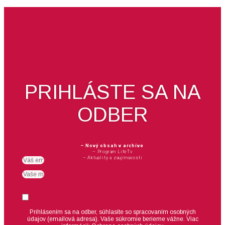
PRIHLÁSTE SA NA
ODBER
– Nový obsah v archíve
– Program LifeTv
– Aktuality a zaujímavosti
Email
meno
Suhlas
Prihlásením sa na odber, súhlasíte so spracovaním osobných
údajov (emailová adresa).
Vaše súkromie berieme vážne. Viac