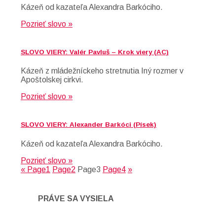
Kázeň od kazateľa Alexandra Barkóciho.
Pozrieť slovo »
SLOVO VIERY: Valér Pavluš – Krok viery (AC)
Kázeň z mládežníckeho stretnutia Iný rozmer v
Apoštolskej cirkvi.
Pozrieť slovo »
SLOVO VIERY: Alexander Barkóci (Písek)
Kázeň od kazateľa Alexandra Barkóciho.
Pozrieť slovo »
«
Page
1
Page
2
Page
3
Page
4
»
PRÁVE SA VYSIELA