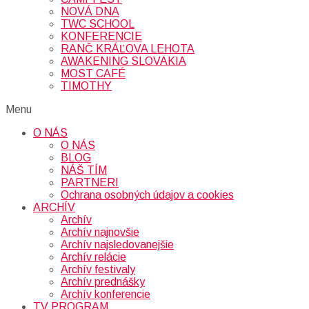
NOVÁ DNA
TWC SCHOOL
KONFERENCIE
RANČ KRÁĽOVA LEHOTA
AWAKENING SLOVAKIA
MOST CAFÉ
TIMOTHY
Menu
O NÁS
O NÁS
BLOG
NÁŠ TÍM
PARTNERI
Ochrana osobných údajov a cookies
ARCHÍV
Archív
Archív najnovšie
Archív najsledovanejšie
Archív relácie
Archív festivaly
Archív prednášky
Archív konferencie
TV PROGRAM