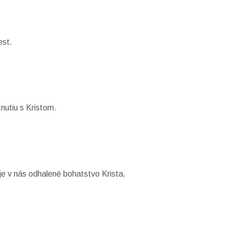
est.
nutiu s Kristom.
je v nás odhalené bohatstvo Krista.