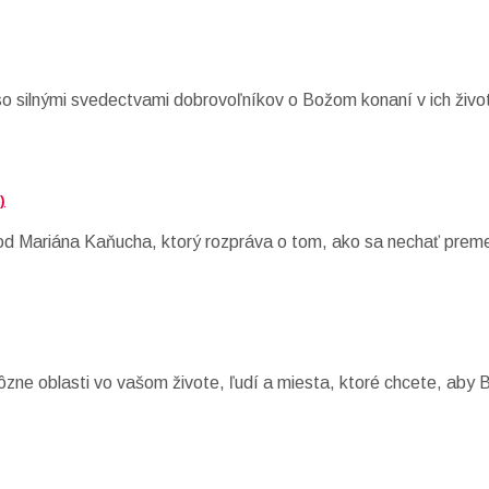
so silnými svedectvami dobrovoľníkov o Božom konaní v ich živo
)
od Mariána Kaňucha, ktorý rozpráva o tom, ako sa nechať preme
ôzne oblasti vo vašom živote, ľudí a miesta, ktoré chcete, aby 