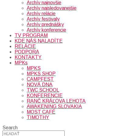
Archív najnovšie
Archív najsledovanejšie
Archív relácie
Archív festivaly
Archív prednášky
Archív konferencie
TV PROGRAM
KDE NÁS NALADÍTE
RELÁCIE
PODPORA
KONTAKTY
MPKs
MPKS
MPKS SHOP
CAMPFEST
NOVÁ DNA
TWC SCHOOL
KONFERENCIE
RANČ KRÁĽOVA LEHOTA
AWAKENING SLOVAKIA
MOST CAFÉ
TIMOTHY
Search