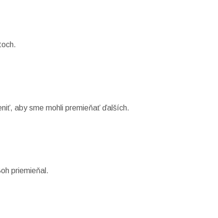
toch.
niť, aby sme mohli premieňať ďalších.
Boh priemieňal.