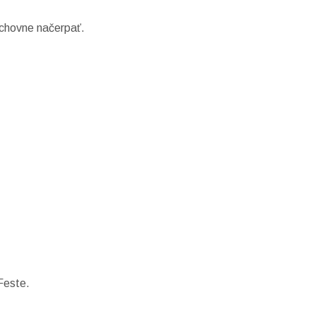
uchovne načerpať.
Feste.