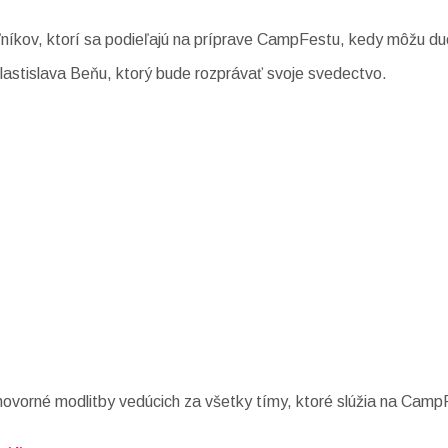
ľníkov, ktorí sa podieľajú na príprave CampFestu, kedy môžu d
Vlastislava Beňu, ktorý bude rozprávať svoje svedectvo.
hovorné modlitby vedúcich za všetky tímy, ktoré slúžia na Camp