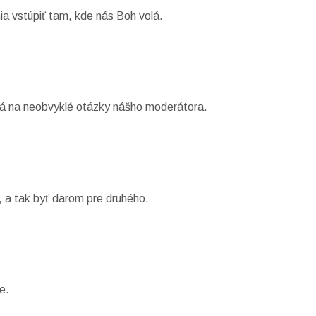
a vstúpiť tam, kde nás Boh volá.
dá na neobvyklé otázky nášho moderátora.
, a tak byť darom pre druhého.
e.