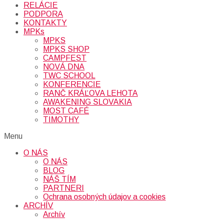
RELÁCIE
PODPORA
KONTAKTY
MPKs
MPKS
MPKS SHOP
CAMPFEST
NOVÁ DNA
TWC SCHOOL
KONFERENCIE
RANČ KRÁĽOVA LEHOTA
AWAKENING SLOVAKIA
MOST CAFÉ
TIMOTHY
Menu
O NÁS
O NÁS
BLOG
NÁŠ TÍM
PARTNERI
Ochrana osobných údajov a cookies
ARCHÍV
Archív