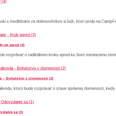
polu s modlitbami za dobrovoľníkov a ľudí, ktorí prídu na CampF
 Krok vpred (3)
ude rozprávať o radikálnom kroku vpred ku život meniacemu stret
a – Bohatstvo v zlomenosti (2)
livodu, ktorý bude rozprávať o stave správnej zlomenosti, kedy 
zdanie sa (1)