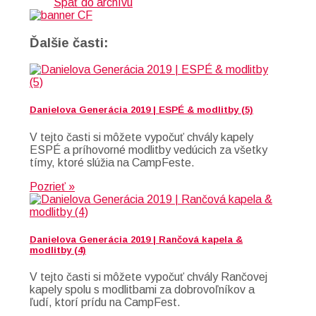
Späť do archívu
Ďalšie časti:
Danielova Generácia 2019 | ESPÉ & modlitby (5)
V tejto časti si môžete vypočuť chvály kapely
ESPÉ a príhovorné modlitby vedúcich za všetky
tímy, ktoré slúžia na CampFeste.
Pozrieť »
Danielova Generácia 2019 | Rančová kapela &
modlitby (4)
V tejto časti si môžete vypočuť chvály Rančovej
kapely spolu s modlitbami za dobrovoľníkov a
ľudí, ktorí prídu na CampFest.