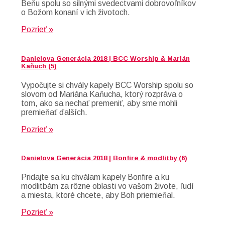
Beňu spolu so silnými svedectvami dobrovoľníkov
o Božom konaní v ich životoch.
Pozrieť »
Danielova Generácia 2018 | BCC Worship & Marián
Kaňuch (5)
Vypočujte si chvály kapely BCC Worship spolu so
slovom od Mariána Kaňucha, ktorý rozpráva o
tom, ako sa nechať premeniť, aby sme mohli
premieňať ďalších.
Pozrieť »
Danielova Generácia 2018 | Bonfire & modlitby (6)
Pridajte sa ku chválam kapely Bonfire a ku
modlitbám za rôzne oblasti vo vašom živote, ľudí
a miesta, ktoré chcete, aby Boh priemieňal.
Pozrieť »