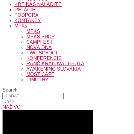
KDE NÁS NALADÍTE
RELÁCIE
PODPORA
KONTAKTY
MPKs
MPKS
MPKS SHOP
CAMPFEST
NOVÁ DNA
TWC SCHOOL
KONFERENCIE
RANČ KRÁĽOVA LEHOTA
AWAKENING SLOVAKIA
MOST CAFÉ
TIMOTHY
Search
Close
NAŽIVO