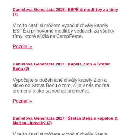
Danielova Generácia 2018 | ESPÉ & modlitby za tímy
(7)
V tejto časti si môžete vypočuť chvály kapely
ESPÉ a príhovorné modlitby vedúcich za všetky
tímy, ktoré slúžia na CampFeste.
Pozrieť »
Danielova Generácia 2017 | Kapela Zion & Štefan
Beňa (2)
Vypočujte si požehnané chvály kapely Zion a
slovo od Števa Beňu o tom, či je v nás možná
premena a ako sa nechať premieňať.
Pozrieť »
Danielova Generácia 2017 | Štefan Beňa s kapelou &
Marian Lipovský (3)
V tejto časti si môžete vypočuť chvály Števa