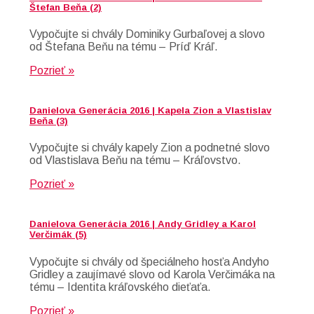
Štefan Beňa (2)
Vypočujte si chvály Dominiky Gurbaľovej a slovo
od Štefana Beňu na tému – Príď Kráľ.
Pozrieť »
Danielova Generácia 2016 | Kapela Zion a Vlastislav
Beňa (3)
Vypočujte si chvály kapely Zion a podnetné slovo
od Vlastislava Beňu na tému – Kráľovstvo.
Pozrieť »
Danielova Generácia 2016 | Andy Gridley a Karol
Verčimák (5)
Vypočujte si chvály od špeciálneho hosťa Andyho
Gridley a zaujímavé slovo od Karola Verčimáka na
tému – Identita kráľovského dieťaťa.
Pozrieť »