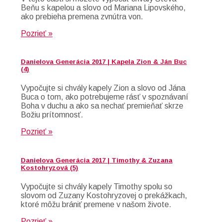
Beňu s kapelou a slovo od Mariana Lipovského,
ako prebieha premena zvnútra von.
Pozrieť »
Danielova Generácia 2017 | Kapela Zion & Ján Buc
(4)
Vypočujte si chvály kapely Zion a slovo od Jána
Buca o tom, ako potrebujeme rásť v spoznávaní
Boha v duchu a ako sa nechať premieňať skrze
Božiu prítomnosť.
Pozrieť »
Danielova Generácia 2017 | Timothy & Zuzana
Kostohryzová (5)
Vypočujte si chvály kapely Timothy spolu so
slovom od Zuzany Kostohryzovej o prekážkach,
ktoré môžu brániť premene v našom živote.
Pozrieť »