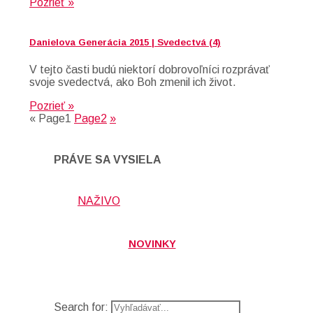
Pozrieť »
Danielova Generácia 2015 | Svedectvá (4)
V tejto časti budú niektorí dobrovoľníci rozprávať
svoje svedectvá, ako Boh zmenil ich život.
Pozrieť »
«
Page
1
Page
2
»
PRÁVE SA VYSIELA
NAŽIVO
NOVINKY
Search for: