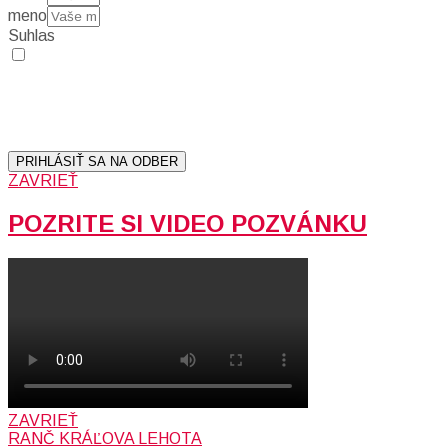
meno
Suhlas
Prihlásením sa na odber, súhlasíte so spracovaním osobných
údajov (emailová adresa).
Vaše súkromie berieme vážne.
Viac informácií:
Ochrana osobných údajov.
PRIHLÁSIŤ SA NA ODBER
ZAVRIEŤ
POZRITE SI VIDEO POZVÁNKU
ZAVRIEŤ
RANČ KRÁĽOVA LEHOTA