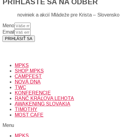
PRIHLÁSTE SA NA ODBER
noviniek a akcií Mládeže pre Krista – Slovensko
Meno
Email
PRIHLÁSIŤ SA
Prihlásením sa na odber, súhlasíte so spracovaním osobných
údajov (emailová adresa).
Viac
INFO.
MPKS
SHOP MPKS
CAMPFEST
NOVÁ DNA
TWC
KONFERENCIE
RANČ KRÁĽOVA LEHOTA
AWAKENING SLOVAKIA
TIMOTHY
MOST CAFE
Menu
MPKS