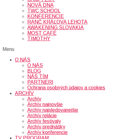
NOVÁ DNA
TWC SCHOOL
KONFERENCIE
RANČ KRÁĽOVA LEHOTA
AWAKENING SLOVAKIA
MOST CAFÉ
TIMOTHY
Menu
O NÁS
O NÁS
BLOG
NÁŠ TÍM
PARTNERI
Ochrana osobných údajov a cookies
ARCHÍV
Archív
Archív najnovšie
Archív najsledovanejšie
Archív relácie
Archív festivaly
Archív prednášky
Archív konferencie
TV PROGRAM