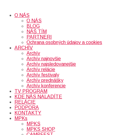
O NÁS
O NÁS
BLOG
NÁŠ TÍM
PARTNERI
Ochrana osobných údajov a cookies
ARCHÍV
Archív
Archív najnovšie
Archív najsledovanejšie
Archív relácie
Archív festivaly
Archív prednášky
Archív konferencie
TV PROGRAM
KDE NÁS NALADÍTE
RELÁCIE
PODPORA
KONTAKTY
MPKs
MPKS
MPKS SHOP
CAMPFEST