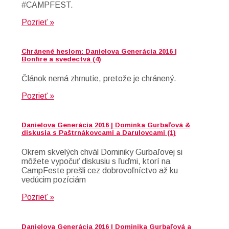
#CAMPFEST.
Pozrieť »
Chránené heslom: Danielova Generácia 2016 |
Bonfire a svedectvá (4)
Článok nemá zhrnutie, pretože je chránený.
Pozrieť »
Danielova Generácia 2016 | Dominka Gurbaľová &
diskusia s Paštrnákovcami a Darulovcami (1)
Okrem skvelých chvál Dominiky Gurbaľovej si
môžete vypočuť diskusiu s ľuďmi, ktorí na
CampFeste prešli cez dobrovoľníctvo až ku
vedúcim pozíciám
Pozrieť »
Danielova Generácia 2016 | Dominika Gurbaľová a