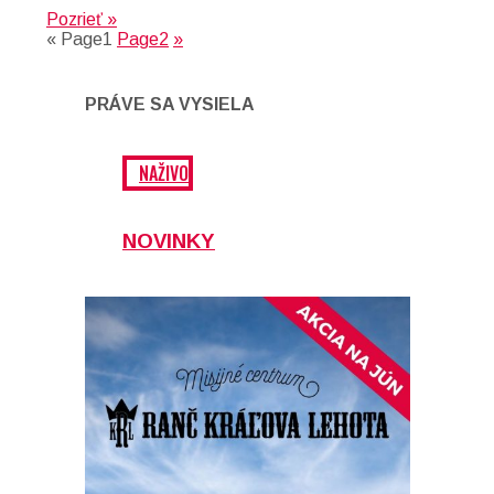
Pozrieť »
«
Page
1
Page
2
»
PRÁVE SA VYSIELA
NAŽIVO
NOVINKY