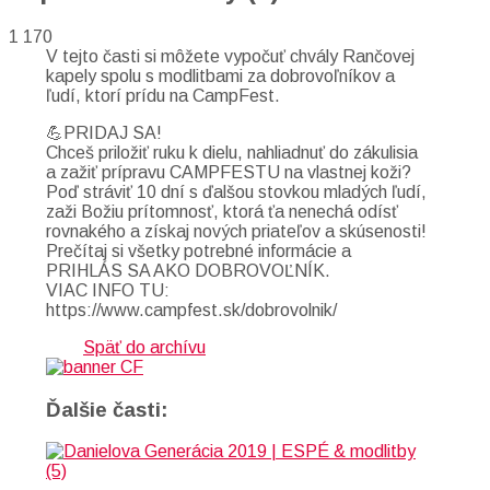
1 170
V tejto časti si môžete vypočuť chvály Rančovej
kapely spolu s modlitbami za dobrovoľníkov a
ľudí, ktorí prídu na CampFest.
💪PRIDAJ SA!
Chceš priložiť ruku k dielu, nahliadnuť do zákulisia
a zažiť prípravu CAMPFESTU na vlastnej koži?
Poď stráviť 10 dní s ďalšou stovkou mladých ľudí,
zaži Božiu prítomnosť, ktorá ťa nenechá odísť
rovnakého a získaj nových priateľov a skúsenosti!
Prečítaj si všetky potrebné informácie a
PRIHLÁS SA AKO DOBROVOĽNÍK.
VIAC INFO TU:
https://www.campfest.sk/dobrovolnik/
Späť do archívu
Ďalšie časti: