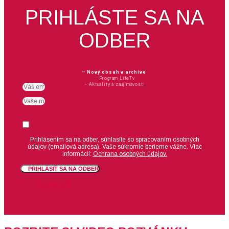
PRIHLÁSTE SA NA
ODBER
– Nový obsah v archíve
– Program LifeTv
– Aktuality a zaujímavosti
Email
meno
Suhlas
Prihlásením sa na odber, súhlasíte so spracovaním osobných
údajov (emailová adresa).
Vaše súkromie berieme vážne. Viac
informácií:
Ochrana osobných údajov.
PRIHLÁSIŤ SA NA ODBER
ZAVRIEŤ