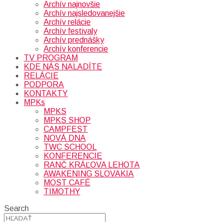
Archív najnovšie
Archív najsledovanejšie
Archív relácie
Archív festivaly
Archív prednášky
Archív konferencie
TV PROGRAM
KDE NÁS NALADÍTE
RELÁCIE
PODPORA
KONTAKTY
MPKs
MPKS
MPKS SHOP
CAMPFEST
NOVÁ DNA
TWC SCHOOL
KONFERENCIE
RANČ KRÁĽOVA LEHOTA
AWAKENING SLOVAKIA
MOST CAFÉ
TIMOTHY
Search