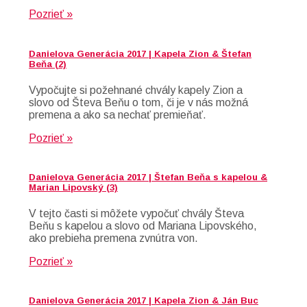
Pozrieť »
Danielova Generácia 2017 | Kapela Zion & Štefan
Beňa (2)
Vypočujte si požehnané chvály kapely Zion a
slovo od Števa Beňu o tom, či je v nás možná
premena a ako sa nechať premieňať.
Pozrieť »
Danielova Generácia 2017 | Štefan Beňa s kapelou &
Marian Lipovský (3)
V tejto časti si môžete vypočuť chvály Števa
Beňu s kapelou a slovo od Mariana Lipovského,
ako prebieha premena zvnútra von.
Pozrieť »
Danielova Generácia 2017 | Kapela Zion & Ján Buc