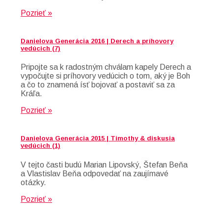
Pozrieť »
Danielova Generácia 2016 | Derech a príhovory
vedúcich (7)
Pripojte sa k radostným chválam kapely Derech a
vypočujte si príhovory vedúcich o tom, aký je Boh
a čo to znamená ísť bojovať a postaviť sa za
Kráľa.
Pozrieť »
Danielova Generácia 2015 | Timothy & diskusia
vedúcich (1)
V tejto časti budú Marian Lipovský, Štefan Beňa
a Vlastislav Beňa odpovedať na zaujímavé
otázky.
Pozrieť »