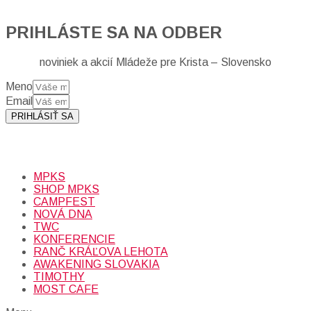
PRIHLÁSTE SA NA ODBER
noviniek a akcií Mládeže pre Krista – Slovensko
Meno
Email
PRIHLÁSIŤ SA
Prihlásením sa na odber, súhlasíte so spracovaním osobných
údajov (emailová adresa).
Viac
INFO.
MPKS
SHOP MPKS
CAMPFEST
NOVÁ DNA
TWC
KONFERENCIE
RANČ KRÁĽOVA LEHOTA
AWAKENING SLOVAKIA
TIMOTHY
MOST CAFE