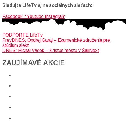
Sledujte LifeTv aj na sociálnych sieťach:
Facebook-f
Youtube
Instagram
PODPORTE LifeTv
Prev
DNES: Ondrej Garaj – Ekumenické združenie pre
štúdium siekt
DNES: Michal Vašek – Kristus mestu v Šali
Next
ZAUJÍMAVÉ AKCIE​