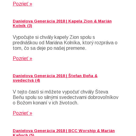
Pozrieť »
Danielova Generácia 2018 | Kapela Zion & Marián
Kolník (3)
Vypočujte si chvály kapely Zion spolu s
prednáškou od Mariána Kolníka, ktorý rozpráva o
tom, čo sa deje po našej premene.
Pozrieť »
Danielova Generácia 2018 | Štefan Beňa &
svedectvá (4)
V tejto časti si môžete vypočuť chvály Števa
Beňu spolu so silnými svedectvami dobrovoľníkov
o Božom konaní v ich životoch.
Pozrieť »
Danielova Generácia 2018 | BCC Worship & Marián
Kaňuch (5)