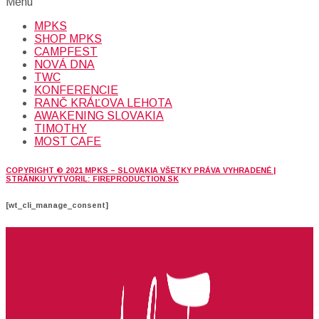
Menu
MPKS
SHOP MPKS
CAMPFEST
NOVÁ DNA
TWC
KONFERENCIE
RANČ KRÁĽOVA LEHOTA
AWAKENING SLOVAKIA
TIMOTHY
MOST CAFE
COPYRIGHT © 2021 MPKS – SLOVAKIA VŠETKY PRÁVA VYHRADENÉ |
STRÁNKU VYTVORIL: FIREPRODUCTION.SK
[wt_cli_manage_consent]