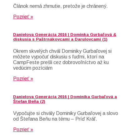
Článok nemá zhrnutie, pretože je chránený.
Pozrieť »
Danielova Generácia 2016 | Dominka Gurbaľová &
diskusia s Paštrnákovcami a Darulovcami (1)
Okrem skvelých chvál Dominiky Gurbaľovej si
môžete vypočuť diskusiu s ľuďmi, ktorí na
CampFeste prešli cez dobrovoľníctvo až ku
vedúcim pozíciám
Pozrieť »
Danielova Generácia 2016 | Dominika Gurbaľová a
Štefan Beňa (2)
Vypočujte si chvály Dominiky Gurbaľovej a slovo
od Štefana Beňu na tému – Príď Kráľ.
Pozrieť »