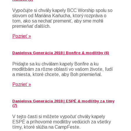
Vypočujte si chvály kapely BCC Worship spolu so
slovom od Mariána Kaňucha, ktorý rozpráva o
tom, ako sa nechať premeniť, aby sme mohli
premieňať ďalších.
Pozrieť »
Danielova Generácia 2018 | Bonfire & modlitby (6)
Pridajte sa ku chválam kapely Bonfire a ku
modlitbám za rôzne oblasti vo vašom živote, ľudí
a miesta, ktoré chcete, aby Boh priemieňal.
Pozrieť »
Danielova Generácia 2018 | ESPÉ & modlitby za tímy
(7)
V tejto časti si môžete vypočuť chvály kapely
ESPÉ a príhovorné modlitby vedúcich za všetky
tímy, ktoré slúžia na CampFeste.