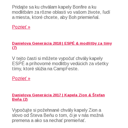
Pridajte sa ku chválam kapely Bonfire a ku
modlitbám za rôzne oblasti vo vašom živote, ľudí
a miesta, ktoré chcete, aby Boh priemieňal.
Pozrieť »
Danielova Generácia 2018 | ESPÉ & modlitby za tímy
(7)
V tejto časti si môžete vypočuť chvály kapely
ESPÉ a príhovorné modlitby vedúcich za všetky
tímy, ktoré slúžia na CampFeste.
Pozrieť »
Danielova Generácia 2017 | Kapela Zion & Štefan
Beňa (2)
Vypočujte si požehnané chvály kapely Zion a
slovo od Števa Beňu o tom, či je v nás možná
premena a ako sa nechať premieňať.