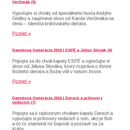
Verčimák (5)
Vypočujte si chvály od špeciálneho hosťa Andyho
Gridley a zaujímavé slovo od Karola Verčimáka na
tému – Identita kráľovského dieťaťa.
Pozrieť »
Danielova Generácia 2016 | ESPÉ a Július Slovák (6)
Pripojte sa do chvál kapely ESPÉ a vypočujte si
slovo od Júliusa Slováka, ktorý rozpráva o živote
Božieho dieťaťa a Božej vôli v našom živote.
Pozrieť »
Danielova Generácia 2016 | Derech a príhovory
vedúcich (7)
Pripojte sa k radostným chválam kapely Derech a
vypočujte si príhovory vedúcich o tom, aký je Boh
a čo to znamená ísť bojovať a postaviť sa za
Kráľa.