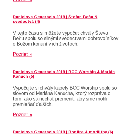
Danielova Generácia 2018 | Štefan Beňa &
svedectvá (4)
V tejto časti si môžete vypočuť chvály Števa
Beňu spolu so silnými svedectvami dobrovoľníkov
o Božom konaní v ich životoch.
Pozrieť »
Danielova Generácia 2018 | BCC Worship & Marián
Kaňuch (5)
Vypočujte si chvály kapely BCC Worship spolu so
slovom od Mariána Kaňucha, ktorý rozpráva o
tom, ako sa nechať premeniť, aby sme mohli
premieňať ďalších.
Pozrieť »
Danielova Generácia 2018 | Bonfire & modlitby (6)