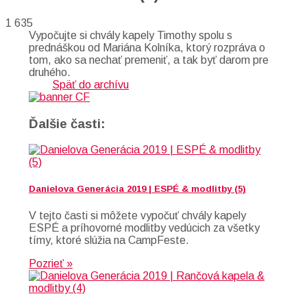
1 635
Vypočujte si chvály kapely Timothy spolu s
prednáškou od Mariána Kolníka, ktorý rozpráva o
tom, ako sa nechať premeniť, a tak byť darom pre
druhého.
Späť do archívu
Ďalšie časti:
Danielova Generácia 2019 | ESPÉ & modlitby (5)
V tejto časti si môžete vypočuť chvály kapely
ESPÉ a príhovorné modlitby vedúcich za všetky
tímy, ktoré slúžia na CampFeste.
Pozrieť »