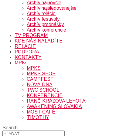
Archív najnovšie
Archív najsledovanejšie
Archív relácie
Archív festivaly
Archív prednášky
Archív konferencie
TV PROGRAM
KDE NÁS NALADÍTE
RELÁCIE
PODPORA
KONTAKTY
MPKs
MPKS
MPKS SHOP
CAMPFEST
NOVÁ DNA
TWC SCHOOL
KONFERENCIE
RANČ KRÁĽOVA LEHOTA
AWAKENING SLOVAKIA
MOST CAFÉ
TIMOTHY
Search