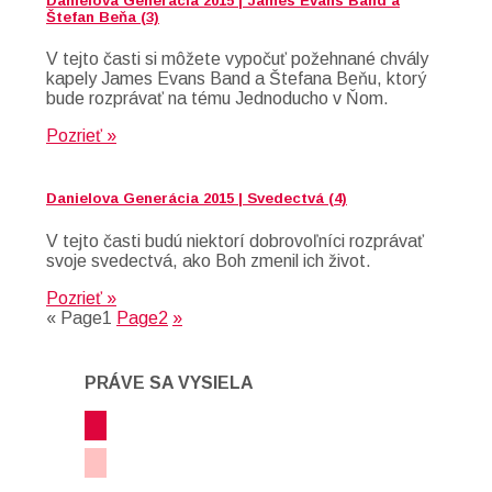
Danielova Generácia 2015 | James Evans Band a
Štefan Beňa (3)
V tejto časti si môžete vypočuť požehnané chvály
kapely James Evans Band a Štefana Beňu, ktorý
bude rozprávať na tému Jednoducho v Ňom.
Pozrieť »
Danielova Generácia 2015 | Svedectvá (4)
V tejto časti budú niektorí dobrovoľníci rozprávať
svoje svedectvá, ako Boh zmenil ich život.
Pozrieť »
«
Page
1
Page
2
»
PRÁVE SA VYSIELA