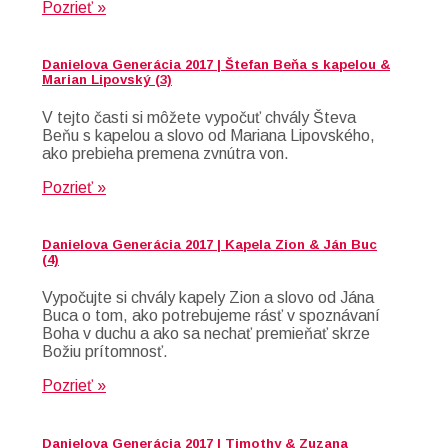
Pozrieť »
Danielova Generácia 2017 | Štefan Beňa s kapelou &
Marian Lipovský (3)
V tejto časti si môžete vypočuť chvály Števa
Beňu s kapelou a slovo od Mariana Lipovského,
ako prebieha premena zvnútra von.
Pozrieť »
Danielova Generácia 2017 | Kapela Zion & Ján Buc
(4)
Vypočujte si chvály kapely Zion a slovo od Jána
Buca o tom, ako potrebujeme rásť v spoznávaní
Boha v duchu a ako sa nechať premieňať skrze
Božiu prítomnosť.
Pozrieť »
Danielova Generácia 2017 | Timothy & Zuzana