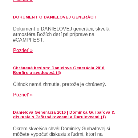
DOKUMENT O DANIELOVEJ GENERÁCII
Dokument o DANIELOVEJ generácii, skvelá
atmosféra Božích detí pri príprave na
#CAMPFEST.
Pozrieť »
Chránené heslom: Danielova Generácia 2016 |
Bonfire a svedectvá (4)
Článok nemá zhrnutie, pretože je chránený.
Pozrieť »
Danielova Generácia 2016 | Dominka Gurbaľová &
diskusia s Paštrnákovcami a Darulovcami (1)
Okrem skvelých chvál Dominiky Gurbaľovej si
môžete vypočuť diskusiu s ľuďmi, ktorí na