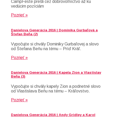
CampFeste prešli cez dobrovoľníctvo až ku
vedúcim pozíciám
Pozrieť »
Danielova Generácia 2016 | Dominika Gurbaľová a
Štefan Beňa (2)
Vypočujte si chvály Dominiky Gurbaľovej a slovo
od Štefana Beňu na tému – Príď Kráľ.
Pozrieť »
Danielova Generácia 2016 | Kapela Zion a Vlastislav
Beňa (3)
Vypočujte si chvály kapely Zion a podnetné slovo
od Vlastislava Beňu na tému – Kráľovstvo.
Pozrieť »
Danielova Generácia 2016 | Andy Gridley a Karol