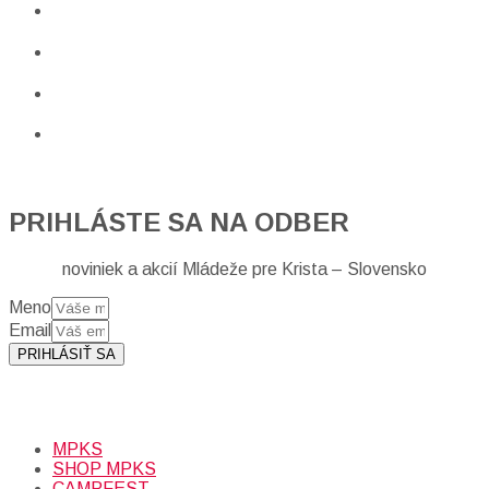
PRIHLÁSTE SA NA ODBER
noviniek a akcií Mládeže pre Krista – Slovensko
Meno
Email
PRIHLÁSIŤ SA
Prihlásením sa na odber, súhlasíte so spracovaním osobných
údajov (emailová adresa).
Viac
INFO.
MPKS
SHOP MPKS
CAMPFEST