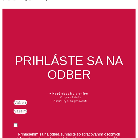
PRIHLÁSTE SA NA
ODBER
– Nový obsah v archíve
– Program LifeTv
– Aktuality a zaujímavosti
Email
meno
Suhlas
Prihlásením sa na odber, súhlasíte so spracovaním osobných