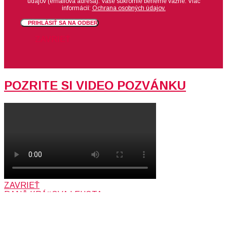
údajov (emailová adresa).
Vaše súkromie berieme vážne. Viac
informácií:
Ochrana osobných údajov.
PRIHLÁSIŤ SA NA ODBER
ZAVRIEŤ
POZRITE SI VIDEO POZVÁNKU
ZAVRIEŤ
RANČ KRÁĽOVA LEHOTA