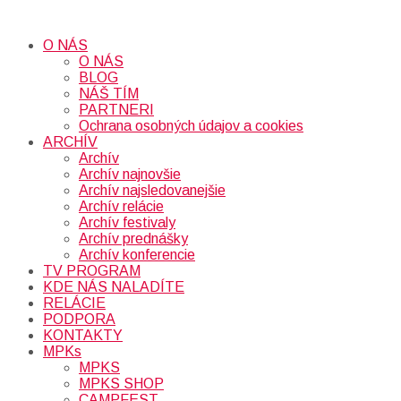
O NÁS
O NÁS
BLOG
NÁŠ TÍM
PARTNERI
Ochrana osobných údajov a cookies
ARCHÍV
Archív
Archív najnovšie
Archív najsledovanejšie
Archív relácie
Archív festivaly
Archív prednášky
Archív konferencie
TV PROGRAM
KDE NÁS NALADÍTE
RELÁCIE
PODPORA
KONTAKTY
MPKs
MPKS
MPKS SHOP
CAMPFEST