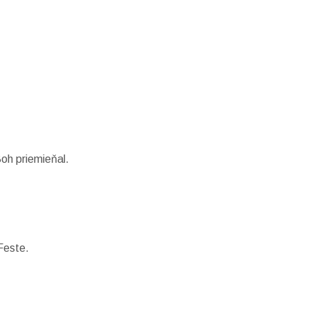
Boh priemieňal.
Feste.