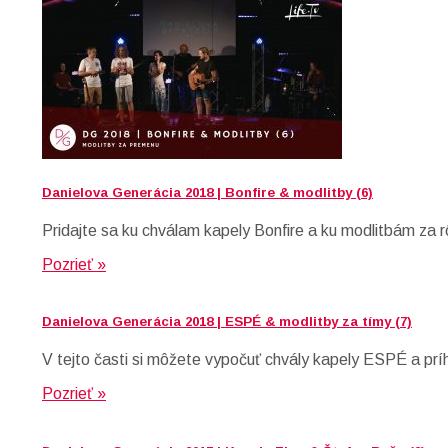
Danielova Generácia 2018 | Bonfire & modlitby (6)
Pridajte sa ku chválam kapely Bonfire a ku modlitbám za r
Pozrieť »
Danielova Generácia 2018 | ESPÉ & modlitby za tímy (7)
V tejto časti si môžete vypočuť chvály kapely ESPÉ a prí
Pozrieť »