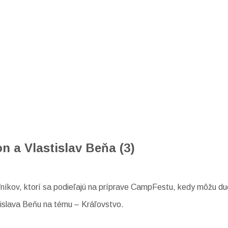
n a Vlastislav Beňa (3)
ľníkov, ktorí sa podieľajú na príprave CampFestu, kedy môžu d
tislava Beňu na tému – Kráľovstvo.