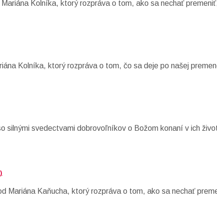
 Mariána Kolníka, ktorý rozpráva o tom, ako sa nechať premeniť
riána Kolníka, ktorý rozpráva o tom, čo sa deje po našej premen
so silnými svedectvami dobrovoľníkov o Božom konaní v ich živo
)
od Mariána Kaňucha, ktorý rozpráva o tom, ako sa nechať preme