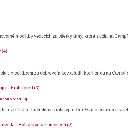
hovorné modlitby vedúcich za všetky tímy, ktoré slúžia na Camp
polu s modlitbami za dobrovoľníkov a ľudí, ktorí prídu na CampF
 Krok vpred (3)
ude rozprávať o radikálnom kroku vpred ku život meniacemu stret