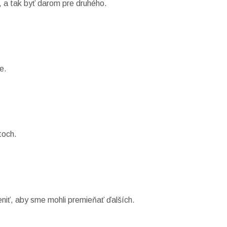
, a tak byť darom pre druhého.
e.
toch.
niť, aby sme mohli premieňať ďalších.