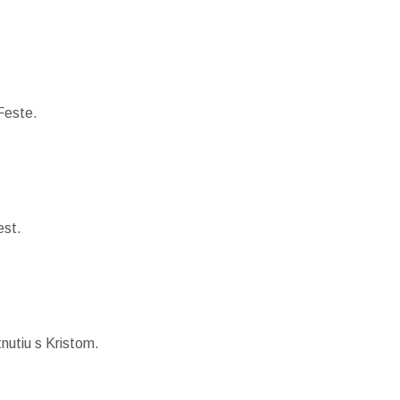
Feste.
est.
nutiu s Kristom.