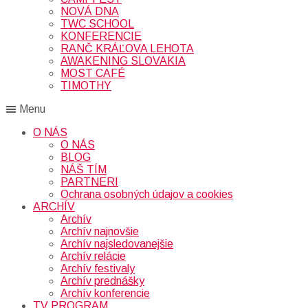
NOVÁ DNA
TWC SCHOOL
KONFERENCIE
RANČ KRÁĽOVA LEHOTA
AWAKENING SLOVAKIA
MOST CAFÉ
TIMOTHY
Menu
O NÁS
O NÁS
BLOG
NÁŠ TÍM
PARTNERI
Ochrana osobných údajov a cookies
ARCHÍV
Archív
Archív najnovšie
Archív najsledovanejšie
Archív relácie
Archív festivaly
Archív prednášky
Archív konferencie
TV PROGRAM