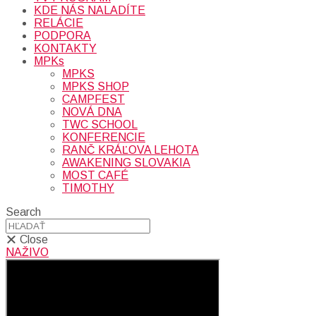
KDE NÁS NALADÍTE
RELÁCIE
PODPORA
KONTAKTY
MPKs
MPKS
MPKS SHOP
CAMPFEST
NOVÁ DNA
TWC SCHOOL
KONFERENCIE
RANČ KRÁĽOVA LEHOTA
AWAKENING SLOVAKIA
MOST CAFÉ
TIMOTHY
Search
Close
NAŽIVO