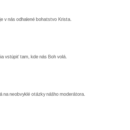
je v nás odhalené bohatstvo Krista.
a vstúpiť tam, kde nás Boh volá.
dá na neobvyklé otázky nášho moderátora.