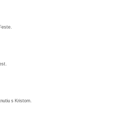
Feste.
est.
nutiu s Kristom.