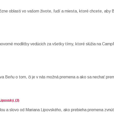
ôzne oblasti vo vašom živote, ľudí a miesta, ktoré chcete, aby 
hovorné modlitby vedúcich za všetky tímy, ktoré slúžia na Camp
eva Beňu o tom, či je v nás možná premena a ako sa nechať pre
Lipovský (3)
elou a slovo od Mariana Lipovského, ako prebieha premena zvnút