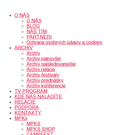
O NÁS
O NÁS
BLOG
NÁŠ TÍM
PARTNERI
Ochrana osobných údajov a cookies
ARCHÍV
Archív
Archív najnovšie
Archív najsledovanejšie
Archív relácie
Archív festivaly
Archív prednášky
Archív konferencie
TV PROGRAM
KDE NÁS NALADÍTE
RELÁCIE
PODPORA
KONTAKTY
MPKs
MPKS
MPKS SHOP
CAMPFEST