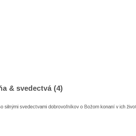
ňa & svedectvá (4)
so silnými svedectvami dobrovoľníkov o Božom konaní v ich živo