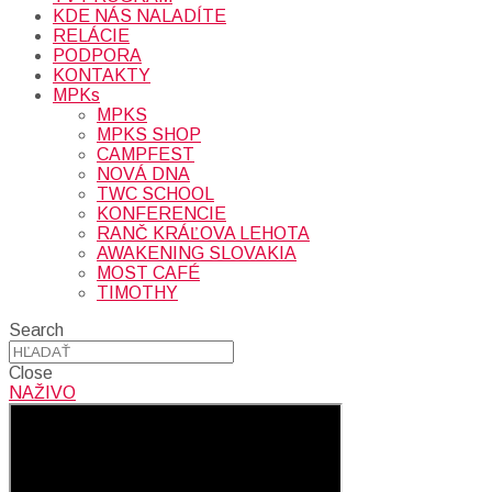
KDE NÁS NALADÍTE
RELÁCIE
PODPORA
KONTAKTY
MPKs
MPKS
MPKS SHOP
CAMPFEST
NOVÁ DNA
TWC SCHOOL
KONFERENCIE
RANČ KRÁĽOVA LEHOTA
AWAKENING SLOVAKIA
MOST CAFÉ
TIMOTHY
Search
Close
NAŽIVO