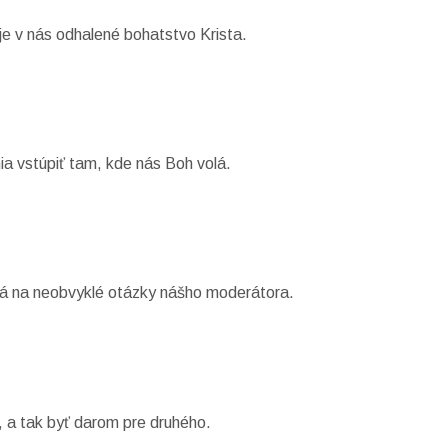
je v nás odhalené bohatstvo Krista.
a vstúpiť tam, kde nás Boh volá.
dá na neobvyklé otázky nášho moderátora.
, a tak byť darom pre druhého.