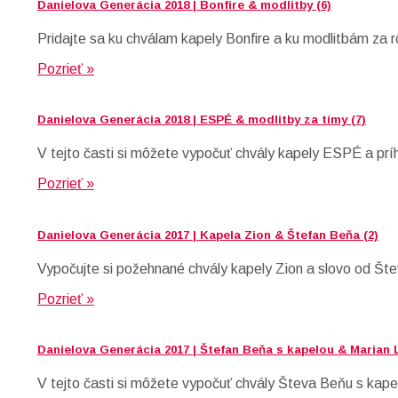
Danielova Generácia 2018 | Bonfire & modlitby (6)
Pridajte sa ku chválam kapely Bonfire a ku modlitbám za r
Pozrieť »
Danielova Generácia 2018 | ESPÉ & modlitby za tímy (7)
V tejto časti si môžete vypočuť chvály kapely ESPÉ a prí
Pozrieť »
Danielova Generácia 2017 | Kapela Zion & Štefan Beňa (2)
Vypočujte si požehnané chvály kapely Zion a slovo od Št
Pozrieť »
Danielova Generácia 2017 | Štefan Beňa s kapelou & Marian 
V tejto časti si môžete vypočuť chvály Števa Beňu s kap