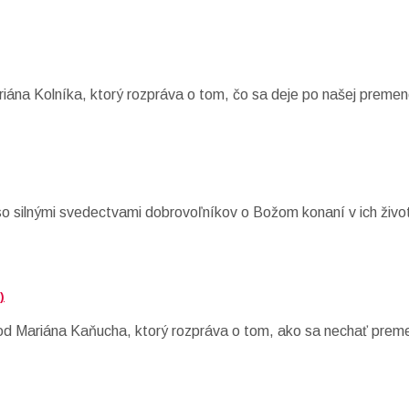
riána Kolníka, ktorý rozpráva o tom, čo sa deje po našej premen
so silnými svedectvami dobrovoľníkov o Božom konaní v ich živo
)
od Mariána Kaňucha, ktorý rozpráva o tom, ako sa nechať preme