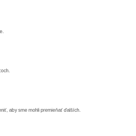
e.
toch.
niť, aby sme mohli premieňať ďalších.