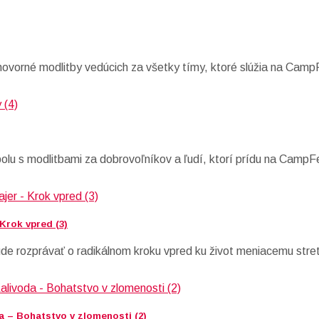
hovorné modlitby vedúcich za všetky tímy, ktoré slúžia na Camp
polu s modlitbami za dobrovoľníkov a ľudí, ktorí prídu na CampF
 Krok vpred (3)
ude rozprávať o radikálnom kroku vpred ku život meniacemu stret
a – Bohatstvo v zlomenosti (2)