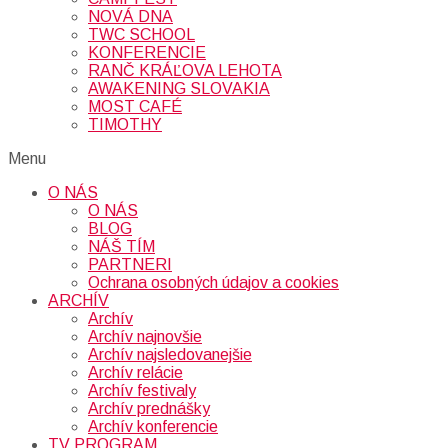
NOVÁ DNA
TWC SCHOOL
KONFERENCIE
RANČ KRÁĽOVA LEHOTA
AWAKENING SLOVAKIA
MOST CAFÉ
TIMOTHY
Menu
O NÁS
O NÁS
BLOG
NÁŠ TÍM
PARTNERI
Ochrana osobných údajov a cookies
ARCHÍV
Archív
Archív najnovšie
Archív najsledovanejšie
Archív relácie
Archív festivaly
Archív prednášky
Archív konferencie
TV PROGRAM