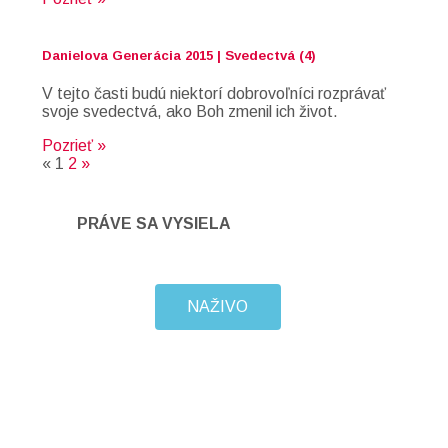
Danielova Generácia 2015 | Svedectvá (4)
V tejto časti budú niektorí dobrovoľníci rozprávať
svoje svedectvá, ako Boh zmenil ich život.
Pozrieť »
«
1
2
»
PRÁVE SA VYSIELA
NAŽIVO