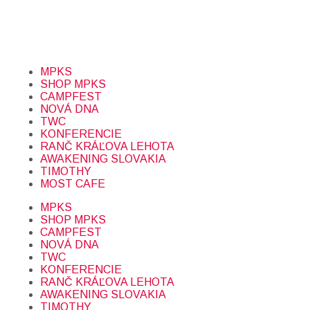
Prihlásením sa na odber, súhlasíte so spracovaním osobných
údajov (emailová adresa).
Viac
INFO.
MPKS
SHOP MPKS
CAMPFEST
NOVÁ DNA
TWC
KONFERENCIE
RANČ KRÁĽOVA LEHOTA
AWAKENING SLOVAKIA
TIMOTHY
MOST CAFE
MPKS
SHOP MPKS
CAMPFEST
NOVÁ DNA
TWC
KONFERENCIE
RANČ KRÁĽOVA LEHOTA
AWAKENING SLOVAKIA
TIMOTHY