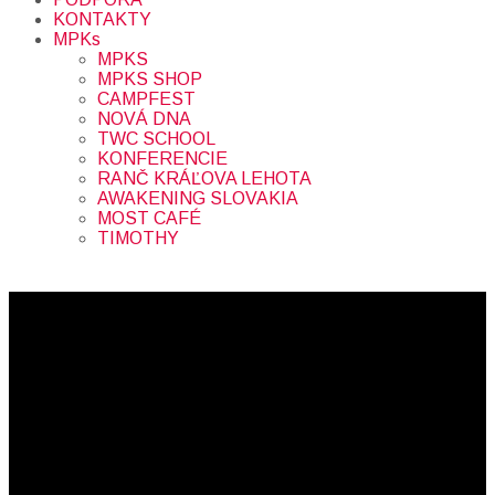
KONTAKTY
MPKs
MPKS
MPKS SHOP
CAMPFEST
NOVÁ DNA
TWC SCHOOL
KONFERENCIE
RANČ KRÁĽOVA LEHOTA
AWAKENING SLOVAKIA
MOST CAFÉ
TIMOTHY