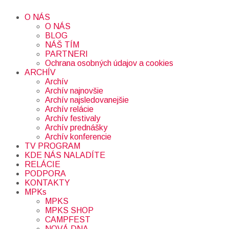
O NÁS
O NÁS
BLOG
NÁŠ TÍM
PARTNERI
Ochrana osobných údajov a cookies
ARCHÍV
Archív
Archív najnovšie
Archív najsledovanejšie
Archív relácie
Archív festivaly
Archív prednášky
Archív konferencie
TV PROGRAM
KDE NÁS NALADÍTE
RELÁCIE
PODPORA
KONTAKTY
MPKs
MPKS
MPKS SHOP
CAMPFEST
NOVÁ DNA