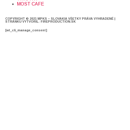
MOST CAFE
COPYRIGHT © 2021 MPKS – SLOVAKIA VŠETKY PRÁVA VYHRADENÉ |
STRÁNKU VYTVORIL: FIREPRODUCTION.SK
[wt_cli_manage_consent]