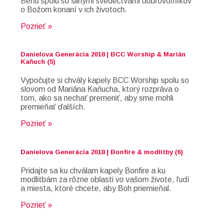
Beňu spolu so silnými svedectvami dobrovoľníkov
o Božom konaní v ich životoch.
Pozrieť »
Danielova Generácia 2018 | BCC Worship & Marián
Kaňuch (5)
Vypočujte si chvály kapely BCC Worship spolu so
slovom od Mariána Kaňucha, ktorý rozpráva o
tom, ako sa nechať premeniť, aby sme mohli
premieňať ďalších.
Pozrieť »
Danielova Generácia 2018 | Bonfire & modlitby (6)
Pridajte sa ku chválam kapely Bonfire a ku
modlitbám za rôzne oblasti vo vašom živote, ľudí
a miesta, ktoré chcete, aby Boh priemieňal.
Pozrieť »