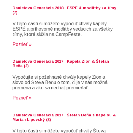
Danielova Generácia 2018 | ESPÉ & modlitby za tímy
(7)
V tejto časti si môžete vypočuť chvály kapely
ESPÉ a príhovorné modlitby vedúcich za všetky
tímy, ktoré slúžia na CampFeste.
Pozrieť »
Danielova Generácia 2017 | Kapela Zion & Štefan
Beňa (2)
Vypočujte si požehnané chvály kapely Zion a
slovo od Števa Beňu o tom, či je v nás možná
premena a ako sa nechať premieňať.
Pozrieť »
Danielova Generácia 2017 | Štefan Beňa s kapelou &
Marian Lipovský (3)
V tejto časti si môžete vypočuť chvály Števa